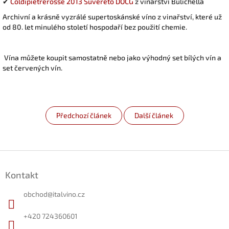
✔
Coldipietrerosse 2013 Suvereto DOCG
z vinařství Bulichella
Archivní a krásně vyzrálé supertoskánské víno z vinařství, které už
od 80. let minulého století hospodaří bez použití chemie.
Vína můžete koupit samostatně nebo jako výhodný set bílých vín a
set červených vín.
Předchozí článek
Další článek
Z
á
Kontakt
p
a
obchod
@
italvino.cz
t
í
+420 724360601