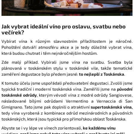
Jak vybrat ideální víno pro oslavu, svatbu nebo
večírek?
Vybírat vína k různým slavnostním příležitostem je náročné.
Pohoštění dotváří atmosféru akce a je tedy důležité vybrat vína,
která budou chutnat i těm nejnáročnějším hostům.
Zde malý příklad. Vybírali jsme vína na svatbu.
Svatba byla
plánovaná v toskánském stylu v toskánské vile, takže tematické
zaměření degustace bylo předem jasné:
to nejlepší z Toskánska
.
K tomuto účelu jsme uspořádali předsvatební degustaci. Zvolili jsme
typická tradiční i moderní toskánská vína. Zaměřili jsme na
původní
toskánské odrůdy
, kterým vévodí vína z modré odrůdy Sangiovese,
následované bílými odrůdami Vermentino a Vernaccia di San
Gimignano. Tato jsme pak doplnili o atraktivní
supertoskánská vína,
tedy vína vyrobená z kombinace odrůd mezinárodních a původních
toskánských, která jsou typická pro přímořskou oblast Toskánska.
Abyste se i vy lépe ve vínech zorientovali,
ke každému vínu
uvádíme,
proč jsme právě toto víno vybrali
a
proč byste jej měli