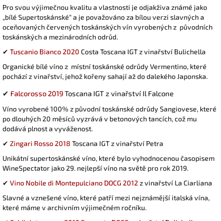
Pro svou výjimečnou kvalitu a vlastnosti je odjakživa známé jako
„bílé Supertoskánské“ a je považováno za bílou verzi slavných a
oceňovaných červených toskánských vín vyrobených z původních
toskánských a mezinárodních odrůd.
✔
Tuscanio Bianco 2020
Costa Toscana IGT z vinařství Bulichella
Organické bílé víno z místní toskánské odrůdy Vermentino, které
pochází z vinařství, jehož kořeny sahají až do dalekého Japonska.
✔
Falcorosso 2019
Toscana IGT z vinařství Il Falcone
Víno vyrobené 100% z původní toskánské odrůdy Sangiovese, které
po dlouhých 20 měsíců vyzrává v betonových tancích, což mu
dodává plnost a vyváženost.
✔
Zingari Rosso 2018
Toscana IGT z vinařství Petra
Unikátní supertoskánské víno, které bylo vyhodnocenou časopisem
WineSpectator jako 29. nejlepší víno na světě pro rok 2019.
✔
Vino Nobile di Montepulciano DOCG 2012
z vinařství La Ciarliana
Slavné a vznešené víno, které patří mezi nejznámější italská vína,
které máme v archivním výjimečném ročníku.