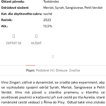
Oblast původu
:
Toskánsko
Odrůdové složení
:
Merlot, Syrah, Sangiovese, Petit Verdot
Kat. dle zbytkového cukru
:
suché
Ročník
:
2022
Alk.
:
13,5%
ZEPTAT SE
HLÍDAT
Facebook
Popis
Podobné (4)
Diskuze
Značka
Víno Zingari, zářivé a dynamické, se zrodilo jako experiment, aby
se vyzkoušelo spojení odrůd Syrah, Merlot, Sangiovese a Petit
Verdot. Víno má původ u starého pramenu, u kterého se
osvěžovali poutníci a kočovníci při své cestě po Via Aurelia, staré
románské cestě vedoucí z Říma do Pisy. Odtud také víno získalo