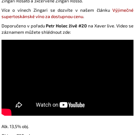
Zingari Rosato a 3xčervené Zingari Rosso.
Více o vínech Zingari se dozvíte v našem článku
Výjimečné
supertoskánské víno za dostupnou cenu
.
Doporučeno v pořadu
Petr Holec živě #20
na Xaver live. Video se
záznamem můžete shlédnout zde:
Alk. 13,5% obj.