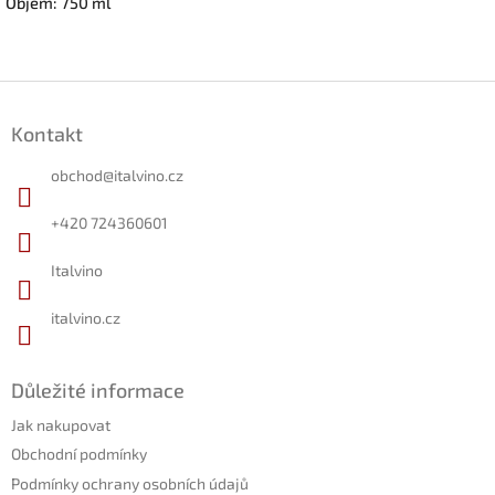
Objem: 750 ml
Z
á
Kontakt
p
a
obchod
@
italvino.cz
t
í
+420 724360601
Italvino
italvino.cz
Důležité informace
Jak nakupovat
Obchodní podmínky
Podmínky ochrany osobních údajů