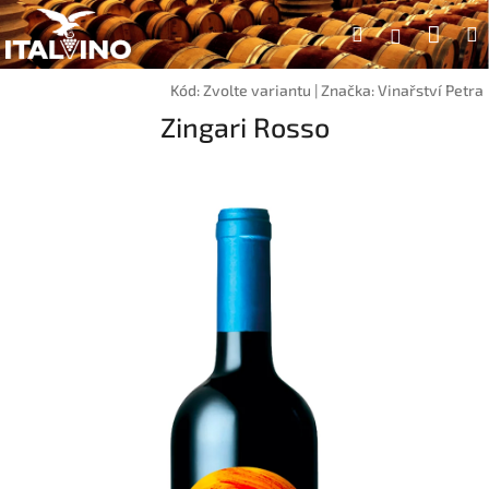
Přejít
Náku
Hledat
na
Přihlášen
obsah
koší
Kód:
Zvolte variantu
|
Značka:
Vinařství Petra
Zingari Rosso