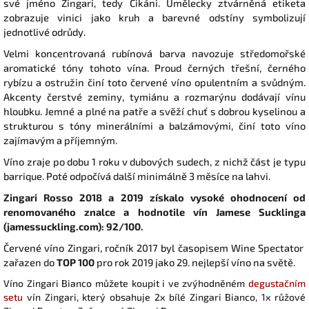
své jméno Zingari, tedy Cikáni. Umělecky ztvárněná etiketa
zobrazuje vinici jako kruh a barevné odstíny symbolizují
jednotlivé odrůdy.
Velmi koncentrovaná rubínová barva navozuje středomořské
aromatické tóny tohoto vína. Proud černých třešní, černého
rybízu a ostružin činí toto červené víno opulentním a svůdným.
Akcenty čerstvé zeminy, tymiánu a rozmarýnu dodávají vínu
hloubku. Jemné a plné na patře a svěží chuť s dobrou kyselinou a
strukturou s tóny minerálními a balzámovými, činí toto víno
zajímavým a příjemným.
Víno zraje po dobu 1 roku v dubových sudech, z nichž část je typu
barrique. Poté odpočívá další minimálně 3 měsíce na lahvi.
Zingari Rosso 2018 a 2019 získalo vysoké ohodnocení od
renomovaného znalce a hodnotile vín Jamese Sucklinga
(jamessuckling.com): 92/100.
Červené víno Zingari, ročník 2017 byl časopisem Wine Spectator
zařazen do
TOP 100
pro rok 2019 jako 29. nejlepší víno na světě.
Víno Zingari Bianco můžete koupit i ve zvýhodněném
degustačním
setu
vín Zingari, který obsahuje 2x bílé Zingari Bianco, 1x růžové