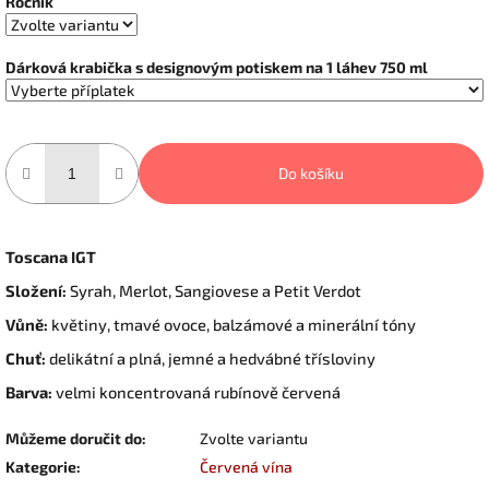
Ročník
Dárková krabička s designovým potiskem na 1 láhev 750 ml
Do košíku
Toscana IGT
Složení:
Syrah, Merlot, Sangiovese a Petit Verdot
Vůně:
květiny, tmavé ovoce, balzámové a minerální tóny
Chuť:
delikátní a plná, jemné a hedvábné třísloviny
Barva:
velmi koncentrovaná rubínově červená
Můžeme doručit do:
Zvolte variantu
Kategorie
:
Červená vína