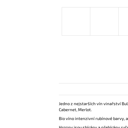
Jedno z nejstarších vín vinařství Bu
Cabernet, Merlot.
Bio víno intenzivní rubínové barvy, a
Hrozny jsou sbírány a přebírány ruč