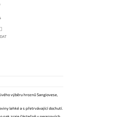
é
%
ÍDAT
ečlivého výběru hroznů Sangiovese,
viny lehké a s přetrvávající dochutí.
no pak zraje částečně v nerezových