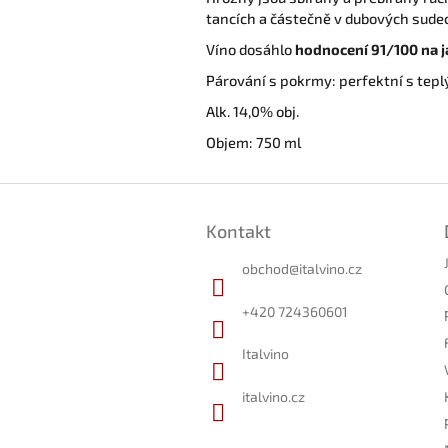
tancích a částečně v dubových sude
Víno dosáhlo
hodnocení 91/100 na 
Párování s pokrmy: perfektní s tep
Alk. 14,0% obj.
Objem: 750 ml
Z
á
Kontakt
p
a
obchod
@
italvino.cz
t
í
+420 724360601
Italvino
italvino.cz