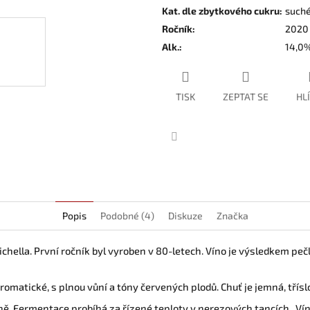
Kat. dle zbytkového cukru
:
such
Ročník
:
2020
Alk.
:
14,0
TISK
ZEPTAT SE
HL
Facebook
Popis
Podobné (4)
Diskuze
Značka
lichella. První ročník byl vyroben v 80-letech. Víno je výsledkem p
romatické, s plnou vůní a tóny červených plodů. Chuť je jemná, tříslo
ně. Fermentace probíhá za řízené teploty v nerezových tancích . Ví