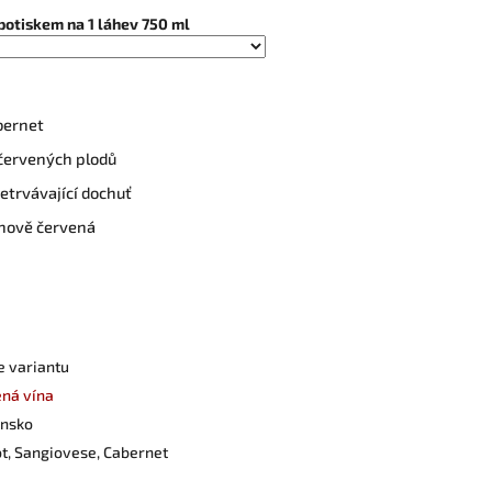
potiskem na 1 láhev 750 ml
bernet
 červených plodů
řetrvávající dochuť
ínově červená
e variantu
ná vína
ánsko
t, Sangiovese, Cabernet