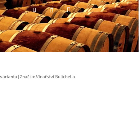
Nákupní
Hledat
Přihlášení
košík
 variantu
|
Značka:
Vinařství Bulichella