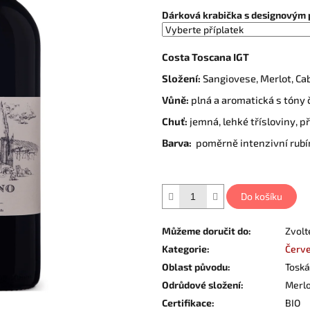
Dárková krabička s designovým 
Costa Toscana IGT
Složení:
Sangiovese, Merlot, Ca
Vůně:
plná a aromatická s tóny
Chuť:
jemná, lehké třísloviny, p
Barva:
poměrně intenzivní rub
Do košíku
Můžeme doručit do:
Zvolt
Kategorie
:
Červe
Oblast původu
:
Tosk
Odrůdové složení
:
Merlo
Certifikace
:
BIO