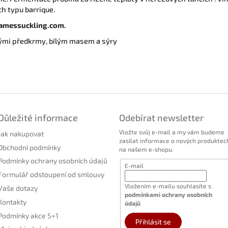
ch typu barrique.
jamessuckling.com.
lými předkrmy, bílým masem a sýry
Důležité informace
Odebírat newsletter
Vložte svůj e-mail a my vám budeme
Jak nakupovat
zasílat informace o nových produktec
Obchodní podmínky
na našem e-shopu.
Podmínky ochrany osobních údajů
E-mail
Formulář odstoupení od smlouvy
Vložením e-mailu souhlasíte s
Vaše dotazy
podmínkami ochrany osobních
Kontakty
údajů
Podmínky akce 5+1
Přihlásit se