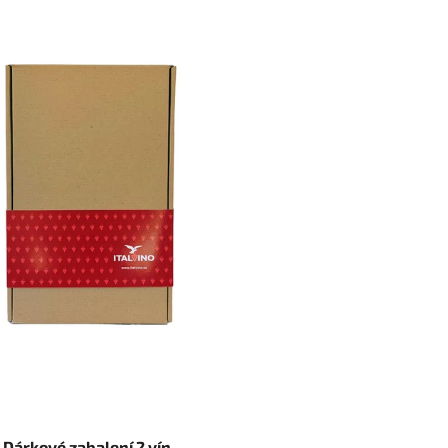
Dárkové zabalení 2 vín