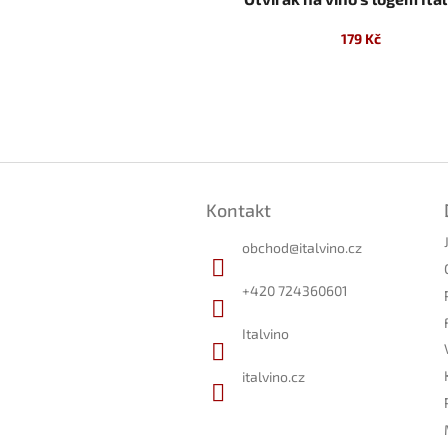
179 Kč
Z
á
Kontakt
p
a
obchod
@
italvino.cz
t
í
+420 724360601
Italvino
italvino.cz