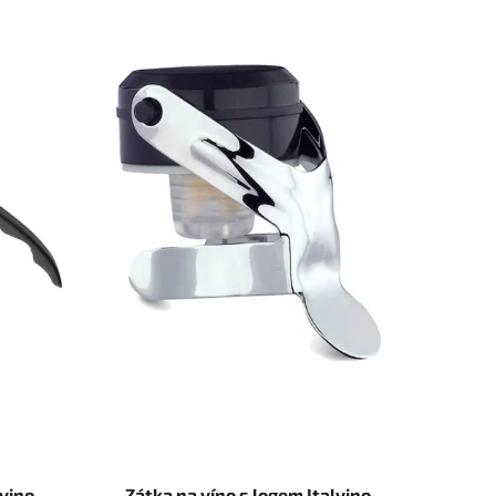
lvino
Zátka na víno s logem Italvino