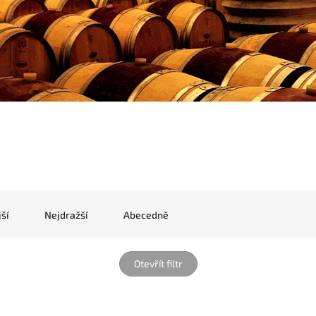
ší
Nejdražší
Abecedně
Otevřít filtr