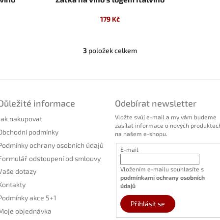
179 Kč
3
položek celkem
O
v
l
á
d
a
Důležité informace
Odebírat newsletter
c
Vložte svůj e-mail a my vám budeme
í
Jak nakupovat
zasílat informace o nových produktec
p
Obchodní podmínky
na našem e-shopu.
r
Podmínky ochrany osobních údajů
v
E-mail
k
Formulář odstoupení od smlouvy
y
Vložením e-mailu souhlasíte s
Vaše dotazy
v
podmínkami ochrany osobních
ý
Kontakty
údajů
p
Podmínky akce 5+1
i
Přihlásit se
Moje objednávka
s