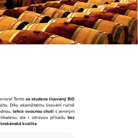
Nákupní
Hledat
Přihlášení
košík
eriore
! Tento
za studena lisovaný BIO
itu. Díky okamžitému lisování ručně
odnou,
lehce ovocnou chutí
s jemným
elikatesu, ale i zdravou přísadu
bez
á
toskánská kvalita
.