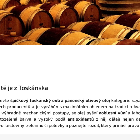
ětě je z Toskánska
bjevte
špičkový toskánský extra panenský olivový olej
kategorie
sup
h producentů a je vyráběn s maximálním ohledem na tradici a kval
h, výhradně mechanickými postupy, se olej pyšní
noblesní vůní
a lah
utozelená barva a vysoký podíl
antioxidantů
z něj dělají nejen d
ivo, těstoviny, zeleninu či polévky a poznejte rozdíl, který přináší prav