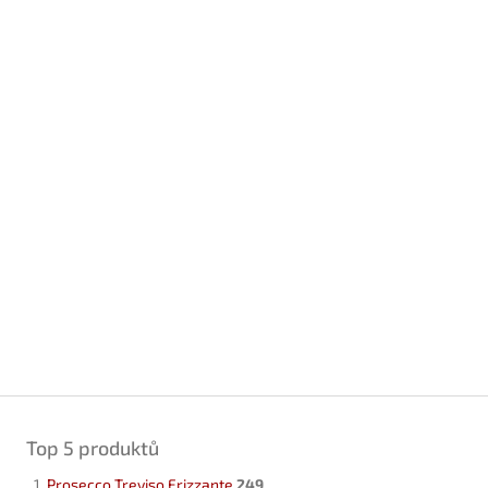
Top 5 produktů
Prosecco Treviso Frizzante
249