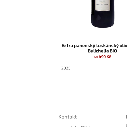
Extra panenský toskánský oliv
Bulichella BIO
499 Kč
od
2025
Z
á
Kontakt
p
a