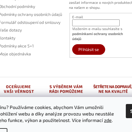
zasílat informace o nových produktec
p
Obchodní podmínky
na našem e-shopu.
r
Podmínky ochrany osobních údajů
v
E-mail
k
Formulář odstoupení od smlouvy
y
Vložením e-mailu souhlasíte s
Vaše dotazy
v
podmínkami ochrany osobních
ý
Kontakty
údajů
p
Podmínky akce 5+1
i
Přihlásit se
Moje objednávka
s
u
vínu? Používáme cookies, abychom Vám umožnili
ohlížení webu a díky analýze provozu webu neustále
jeho funkce, výkon a použitelnost. Více informací
zde
.