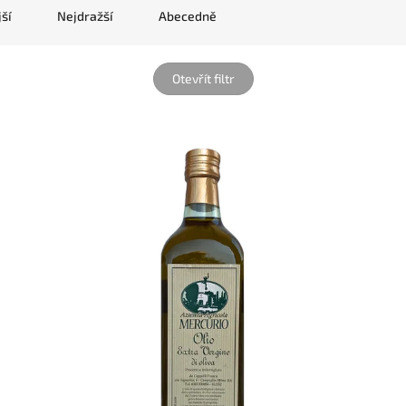
ší
Nejdražší
Abecedně
Otevřít filtr