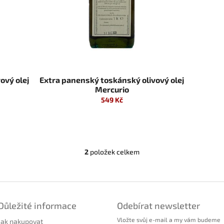
ový olej
Extra panenský toskánský olivový olej
Mercurio
549 Kč
2
položek celkem
O
v
l
á
d
a
Důležité informace
Odebírat newsletter
c
Vložte svůj e-mail a my vám budeme
í
Jak nakupovat