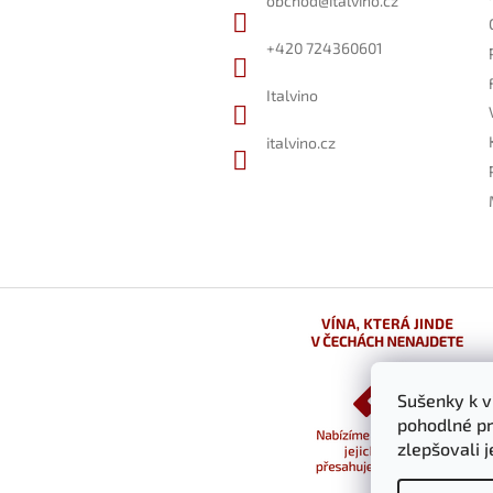
obchod
@
italvino.cz
t
í
+420 724360601
Italvino
italvino.cz
Sušenky k 
pohodlné pr
zlepšovali 