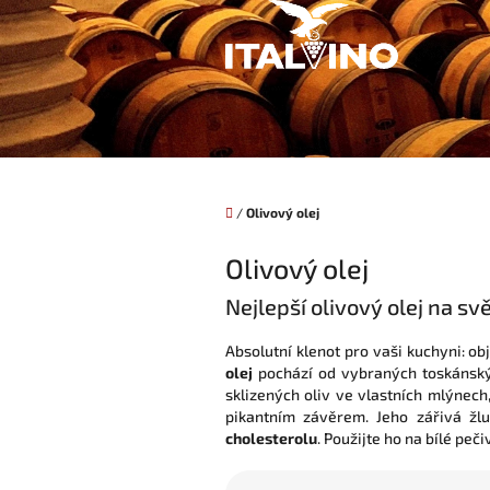
Přejít
na
obsah
Domů
/
Olivový olej
Olivový olej
Nejlepší olivový olej na sv
Absolutní klenot pro vaši kuchyni: o
olej
pochází od vybraných toskánskýc
sklizených oliv ve vlastních mlýnec
pikantním závěrem. Jeho zářivá žl
cholesterolu
. Použijte ho na bílé peč
Ř