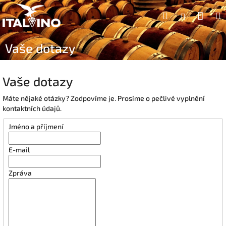
Přejít
Náku
Hledat
na
Přihlášen
obsah
koší
Vaše dotazy
Vaše dotazy
Máte nějaké otázky? Zodpovíme je. Prosíme o pečlivé vyplnění
kontaktních údajů.
Jméno a příjmení
E-mail
Zpráva