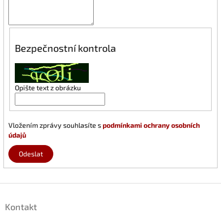
Bezpečnostní kontrola
Opište text z obrázku
Vložením zprávy souhlasíte s
podmínkami ochrany osobních
údajů
Odeslat
Z
á
Kontakt
p