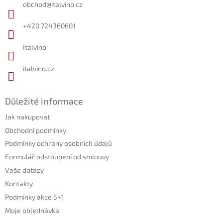
a
obchod
@
italvino.cz
t
í
+420 724360601
Italvino
italvino.cz
Důležité informace
Jak nakupovat
Obchodní podmínky
Podmínky ochrany osobních údajů
Formulář odstoupení od smlouvy
Vaše dotazy
Kontakty
Podmínky akce 5+1
Moje objednávka