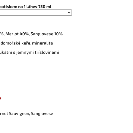
potiskem na 1 láhev 750 ml
%, Merlot 40%, Sangiovese 10%
ředomořské keře, mineralita
likátní s jemnými tříslovinami
a
ernet Sauvignon, Sangiovese