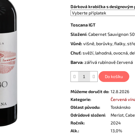
Dárková krabička s designovým 
Toscana IGT
Složení:
Cabernet Sauvignon 50
Vůně:
višně, borůvky, fialky, st
Chuť:
svěží, lahodná, ovocná, de
Barva:
zářivá rubínově červená
Do košíku
Můžeme doručit do:
12.8.2026
Kategorie
:
Červená vín
Oblast původu
:
Toskánsko
Odrůdové složení
:
Merlot, Cab
Ročník
:
2024
Alk.
:
13,0%