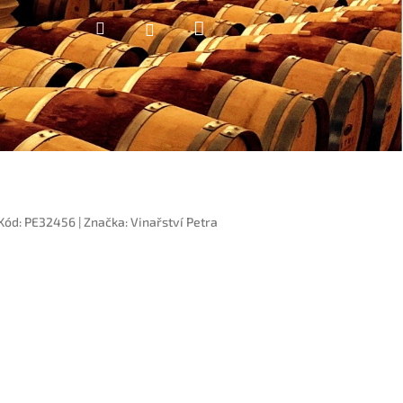
Nákupní
Hledat
Přihlášení
košík
Kód:
PE32456
|
Značka:
Vinařství Petra