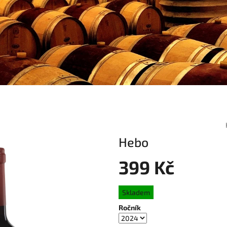
Hebo
399 Kč
Měrná
Skladem
cena:
Ročník