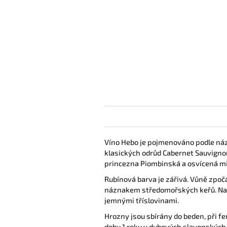
Víno Hebo je pojmenováno podle náz
klasických odrůd Cabernet Sauvignon,
princezna Piombinská a osvícená mi
Rubínová barva je zářivá. Vůně zpoč
náznakem středomořských keřů. Na pa
jemnými tříslovinami.
Hrozny jsou sbírány do beden, při f
dobu 1 roku v dubových slavonských s