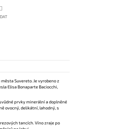
ÍDAT
 města Suvereto. Je vyrobeno z
esla Elisa Bonaparte Baciocchi,
a svůdné prvky minerální a doplněné
ě ovocný, delikátní, lahodný, s
erezových tancích.
Víno zraje po
měsíců na lahvi.