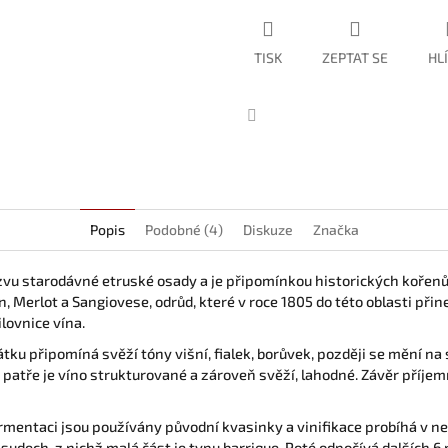
TISK
ZEPTAT SE
HL
Facebook
Popis
Podobné (4)
Diskuze
Značka
vu starodávné etruské osady a je připomínkou historických kořenů
 Merlot a Sangiovese, odrůd, které v roce 1805 do této oblasti přin
lovnice vína.
átku připomíná svěží tóny višní, fialek, borůvek, později se mění n
tře je víno strukturované a zároveň svěží, lahodné. Závěr příjemn
ermentaci jsou používány původní kvasinky a vinifikace probíhá v n
udech, z nichž malá část je typu barrique. Poté odpočívá dalších 6 