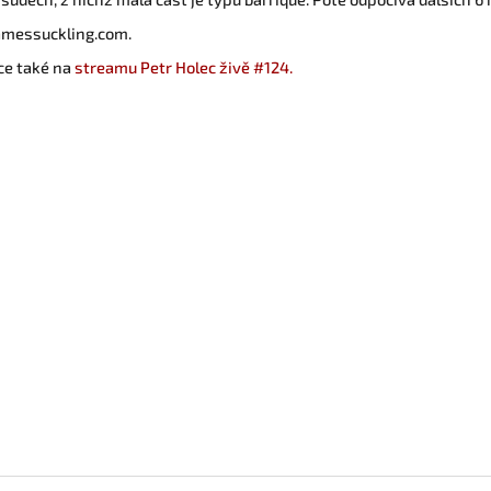
amessuckling.com.
ce také na
streamu Petr Holec živě #124.