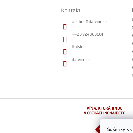
á
Kontakt
p
a
obchod
@
italvino.cz
t
í
+420 724360601
Italvino
italvino.cz
Sušenky k 