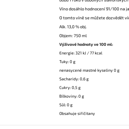
Víno dosáhlo hodnocení 91/100 na j
O tomto víně se můžete dozvědět ví
Alk. 13,0 % obj.
Objem: 750 ml
Výživové hodnoty ve 100 ml:
Energie: 321 kJ / 77 kcal
Tuky: 0 g
nenasycené mastné kyseliny 0 g
Sacharidy: 0,6 g
Cukry: 0,5 g
Bílkoviny: 0 g
Sůl: 0 g
Obsahuje siřičitany
Z