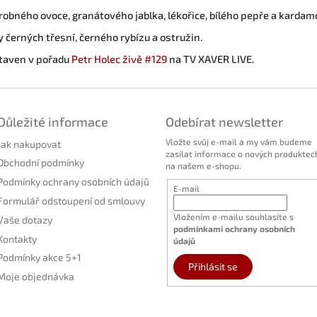
drobného ovoce, granátového jablka, lékořice, bílého pepře a karda
y černých třesní, černého rybízu a ostružin.
staven v pořadu
Petr Holec živě #129
na TV XAVER LIVE.
Důležité informace
Odebírat newsletter
Vložte svůj e-mail a my vám budeme
Jak nakupovat
zasílat informace o nových produktec
Obchodní podmínky
na našem e-shopu.
Podmínky ochrany osobních údajů
E-mail
Formulář odstoupení od smlouvy
Vložením e-mailu souhlasíte s
Vaše dotazy
podmínkami ochrany osobních
Kontakty
údajů
Podmínky akce 5+1
Přihlásit se
Moje objednávka