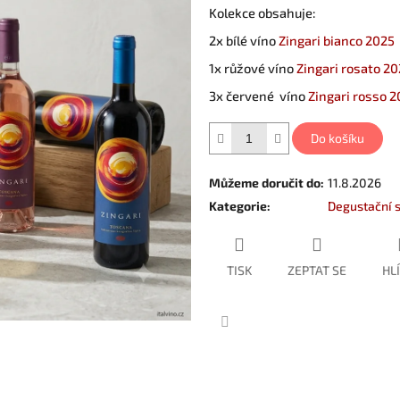
Kolekce obsahuje:
2x bílé víno
Zingari bianco 2025
1x růžové víno
Zingari rosato 2
3x červené víno
Zingari rosso 
Do košíku
Můžeme doručit do:
11.8.2026
Kategorie
:
Degustační 
TISK
ZEPTAT SE
HL
Facebook