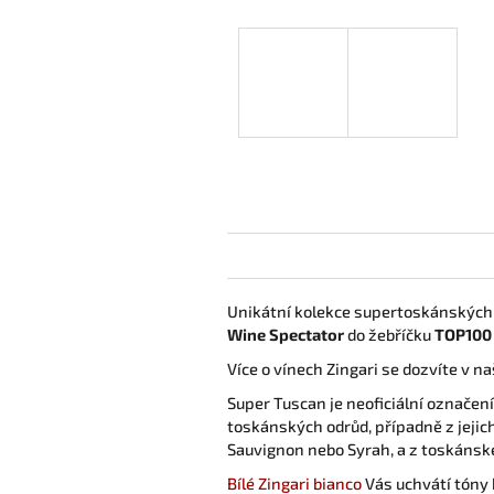
Unikátní kolekce supertoskánských 
Wine Spectator
do žebříčku
TOP100
Více o vínech Zingari se dozvíte v 
Super Tuscan je neoficiální označen
toskánských odrůd, případně z jejic
Sauvignon nebo Syrah, a z toskánsk
Bílé Zingari bianco
Vás uchvátí tóny 