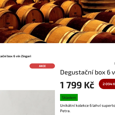
ační box 6 vín Zingari
AKCE
Degustační box 6 v
1 799 Kč
2 094 
Měrná
Skladem
cena:
Unikátní kolekce 6 lahví supert
Petra.