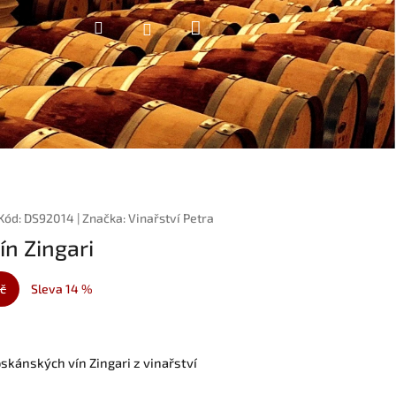
Nákupní
Hledat
Přihlášení
košík
Kód:
DS92014
|
Značka:
Vinařství Petra
ín Zingari
Kč
Sleva 14 %
oskánských vín Zingari z vinařství