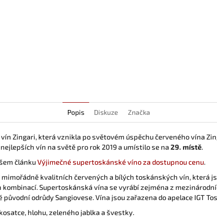
Popis
Diskuze
Značka
vín Zingari, která vznikla po světovém úspěchu červeného vína Zin
nejlepších vín na světě pro rok 2019 a umístilo se na
29. místě
.
našem článku
Výjimečné supertoskánské víno za dostupnou cenu
.
í mimořádně kvalitních červených a bílých toskánských vín, která j
h kombinací. Supertoskánská vína se vyrábí zejména z mezinárodníc
é původní odrůdy Sangiovese. Vína jsou zařazena do apelace IGT To
kosatce, hlohu, zeleného jablka a švestky.