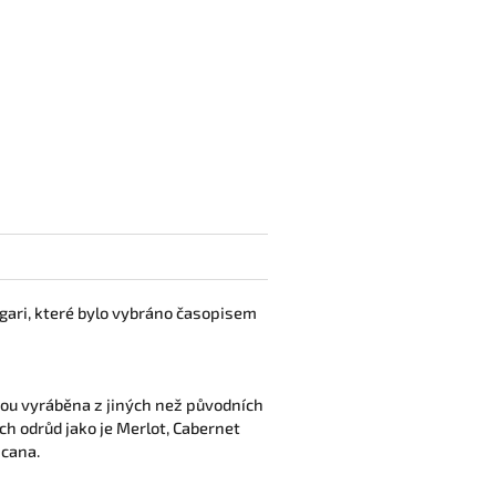
gari, které bylo vybráno časopisem
sou vyráběna z jiných než původních
h odrůd jako je Merlot, Cabernet
scana.