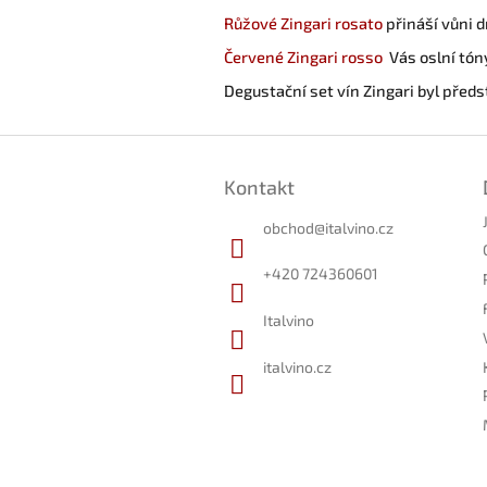
Růžové Zingari rosato
přináší vůni 
Červené Zingari rosso
Vás oslní tón
Degustační set vín Zingari byl před
Z
á
Kontakt
p
a
obchod
@
italvino.cz
t
í
+420 724360601
Italvino
italvino.cz