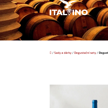
Přejít
na
obsah
Domů
/
Sady a dárky
/
Degustační sety
/
Degust