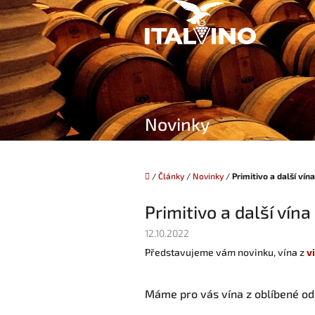
Přejít
na
obsah
Novinky
Domů
/
Články
/
Novinky
/
Primitivo a další vín
Primitivo a další vína
12.10.2022
Představujeme vám novinku, vína z
v
Máme pro vás vína z oblíbené o