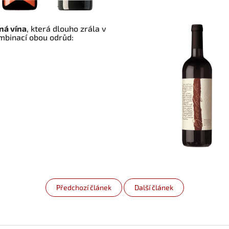
ná vína
, která dlouho zrála v
mbinací obou odrůd:
Předchozí článek
Další článek