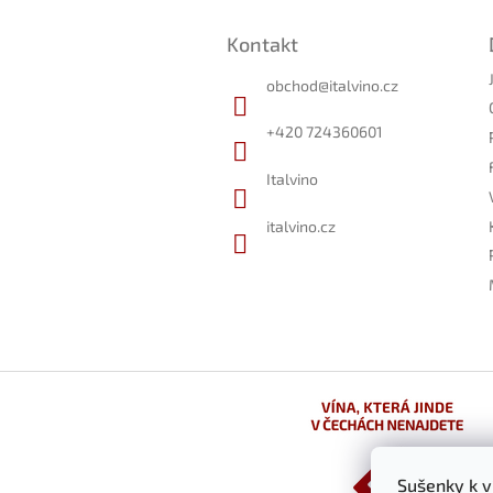
Z
á
Kontakt
p
a
obchod
@
italvino.cz
t
í
+420 724360601
Italvino
italvino.cz
Sušenky k 