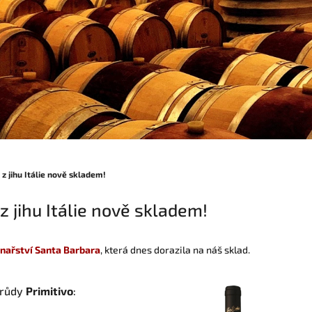
a z jihu Itálie nově skladem!
 z jihu Itálie nově skladem!
inařství Santa Barbara
, která dnes dorazila na náš sklad.
drůdy
Primitivo
: