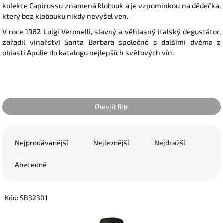
kolekce Capirussu znamená ´klobouk a je vzpomínkou na dědečka,
který bez klobouku nikdy nevyšel ven.
V roce 1982 Luigi Veronelli, slavný a věhlasný italský degustátor,
zařadil vinařství Santa Barbara společně s dalšími dvěma z
oblasti Apulie do katalogu nejlepších světových vín.
Otevřít filtr
Ř
a
Nejprodávanější
Nejlevnější
Nejdražší
z
e
Abecedně
n
í
V
p
Kód:
SB32301
ý
r
p
o