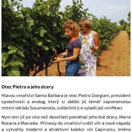
Otec Pietro a jeho dcery
Hlavou vinařství Santa Barbara je otec Pietro Giorgiani, president
společnosti a enolog, který si oblíbil již téměř zapomenutou
místní odrůdu Susumanielo, zušlechtil ji a vyladil její vinifikaci.
Nyní otci již po více než desetiletí pomáhají jeho dvě dcery, Maria
Rosaria a Marcella. Přinesly do vinařství svěží vítr a nové nápady
a vytvořily moderní a atraktivní kolekci vín Capirussu. Jméno