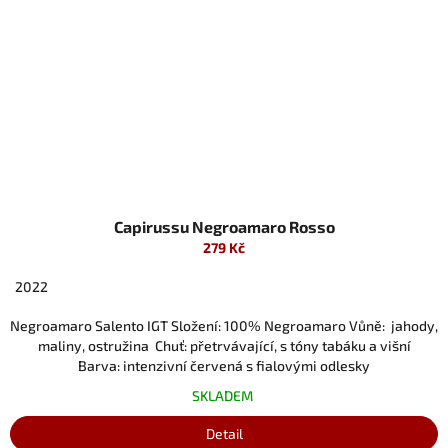
Capirussu Negroamaro Rosso
279 Kč
2022
Negroamaro Salento IGT Složení: 100% Negroamaro Vůně: jahody,
maliny, ostružina Chuť: přetrvávající, s tóny tabáku a višní
Barva: intenzivní červená s fialovými odlesky
SKLADEM
Detail