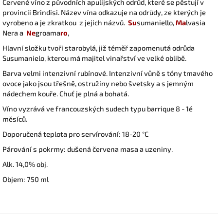
Červené víno z původních apulijských odrůd, které se pěstují v
provincii Brindisi. Název vína odkazuje na odrůdy, ze kterých je
vyrobeno a je zkratkou z jejich názvů.
Su
sumaniello,
Ma
lvasia
Nera a
Ne
groama
ro
,
Hlavní složku tvoří starobylá, již téměř zapomenutá odrůda
Susumanielo, kterou má majitel vinařství ve velké oblibě.
Barva velmi intenzivní rubínové. Intenzivní vůně s tóny tmavého
ovoce jako jsou třešně, ostružiny nebo švetsky a s jemným
nádechem kouře. Chuť je plná a bohatá.
Víno vyzrává ve francouzských sudech typu barrique 8 - 1é
měsíců.
Doporučená teplota pro servírování: 18-20 °C
Párování s pokrmy: dušená červena masa a uzeniny.
Alk. 14,0% obj.
Objem: 750 ml