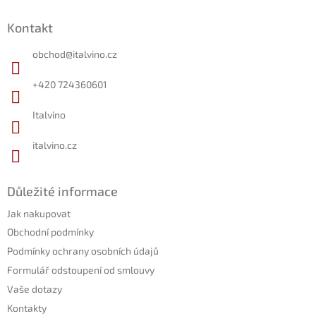
Z
á
Kontakt
p
a
obchod
@
italvino.cz
t
í
+420 724360601
Italvino
italvino.cz
Důležité informace
Jak nakupovat
Obchodní podmínky
Podmínky ochrany osobních údajů
Formulář odstoupení od smlouvy
Vaše dotazy
Kontakty