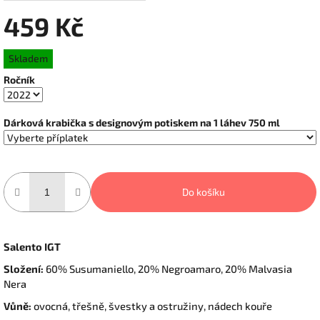
459 Kč
Měrná
Skladem
cena:
Ročník
Dárková krabička s designovým potiskem na 1 láhev 750 ml
Do košíku
Salento IGT
Složení:
60% Susumaniello, 20% Negroamaro, 20% Malvasia
Nera
Vůně:
ovocná, třešně, švestky a ostružiny, nádech kouře