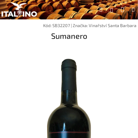
Přejít
Náku
Hledat
na
Přihlášen
obsah
koší
Kód:
SB32207
|
Značka:
Vinařství Santa Barbara
Sumanero