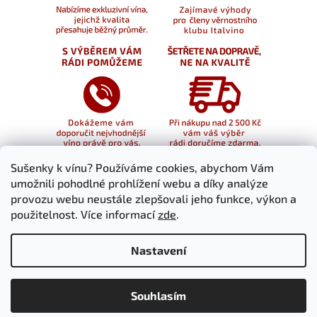
Sušenky k vínu? Používáme cookies, abychom Vám
umožnili pohodlné prohlížení webu a díky analýze
provozu webu neustále zlepšovali jeho funkce, výkon a
použitelnost. Více informací
zde
.
Nastavení
Souhlasím
Vytvořil Shoptet
Copyright 2026
italvino.cz
. Všechna práva vyhrazena.
Upravit nastavení cookies