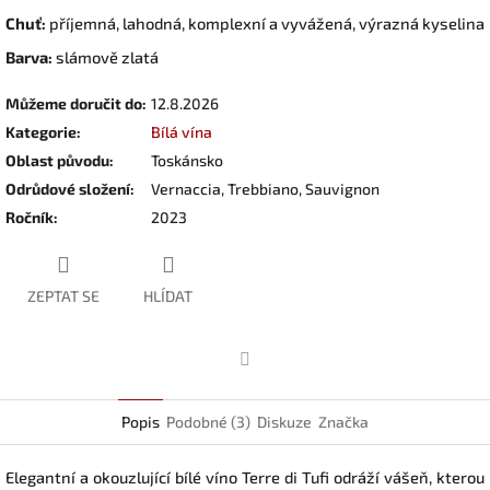
Chuť:
příjemná, lahodná, komplexní a vyvážená, výrazná kyselina
Barva:
slámově zlatá
Můžeme doručit do:
12.8.2026
Kategorie
:
Bílá vína
Oblast původu
:
Toskánsko
Odrůdové složení
:
Vernaccia, Trebbiano, Sauvignon
Ročník
:
2023
ZEPTAT SE
HLÍDAT
Facebook
Popis
Podobné (3)
Diskuze
Značka
Elegantní a okouzlující bílé víno Terre di Tufi odráží vášeň, kterou