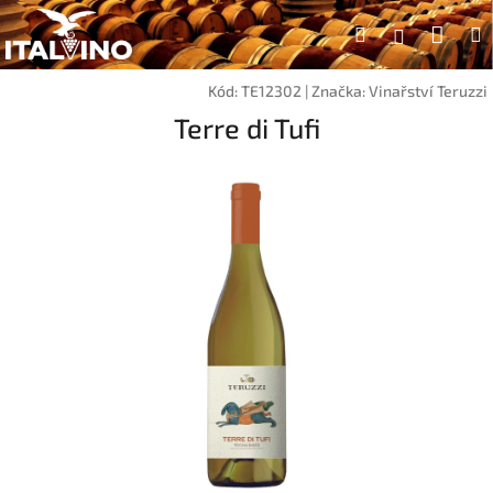
Přejít
Náku
Hledat
na
Přihlášen
obsah
koší
Kód:
TE12302
|
Značka:
Vinařství Teruzzi
Terre di Tufi