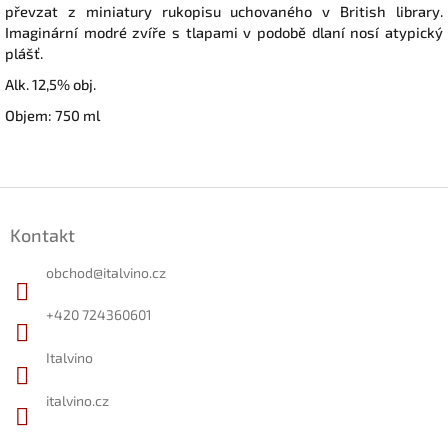
převzat z miniatury rukopisu uchovaného v British library.
Imaginární modré zvíře s tlapami v podobě dlaní nosí atypický
plášť.
Alk. 12,5% obj.
Objem: 750 ml
Z
á
Kontakt
p
a
obchod
@
italvino.cz
t
í
+420 724360601
Italvino
italvino.cz