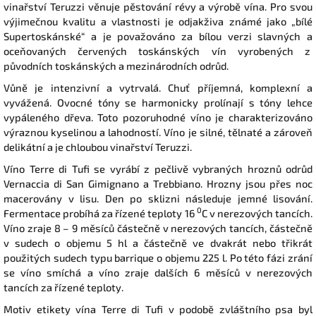
vinařství Teruzzi věnuje pěstování révy a výrobě vína. Pro svou
výjimečnou kvalitu a vlastnosti je odjakživa známé jako „bílé
Supertoskánské“ a je považováno za bílou verzi slavných a
oceňovaných červených toskánských vín vyrobených z
původních toskánských a mezinárodních odrůd.
Vůně je intenzivní a vytrvalá. Chuť příjemná, komplexní a
vyvážená. Ovocné tóny se harmonicky prolínají s tóny lehce
vypáleného dřeva. Toto pozoruhodné víno je charakterizováno
výraznou kyselinou a lahodností. Víno je silné, tělnaté a zároveň
delikátní a je chloubou vinařství Teruzzi.
Víno Terre di Tufi se vyrábí z pečlivě vybraných hroznů odrůd
Vernaccia di San Gimignano a Trebbiano. Hrozny jsou přes noc
macerovány v lisu. Den po sklizni následuje jemné lisování.
0
Fermentace probíhá za řízené teploty 16
C v nerezových tancích.
Víno zraje 8 – 9 měsíců částečně v nerezových tancích, částečně
v sudech o objemu 5 hl a částečně ve dvakrát nebo třikrát
použitých sudech typu barrique o objemu 225 l. Po této fázi zrání
se víno smíchá a víno zraje dalších 6 měsíců v nerezových
tancích za řízené teploty.
Motiv etikety vína Terre di Tufi v podobě zvláštního psa byl