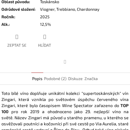
Oblast původu
:
Toskánsko
Odrůdové složení
:
Viogner, Trebbiano, Chardonnay
Ročník
:
2025
Alk.
:
12,5%
ZEPTAT SE
HLÍDAT
Facebook
Popis
Podobné (2)
Diskuze
Značka
Toto bílé víno doplňuje unikátní kolekci "supertoskánských" vín
Zingari, která vznikla po světovém úspěchu červeného vína
Zingari, které bylo časopisem Wine Spectator zařazeno do
TOP
100
pro rok 2019 a ohodnoceno jako 29. nejlepší víno na
světě. Název Zingari má původ u starého pramenu, u kterého se
osvěžovali poutníci a kočovníci při své cestě po Via Aurelia, staré
románské cestě vedoucí z Říma do Pisy. Odtud také víno získalo