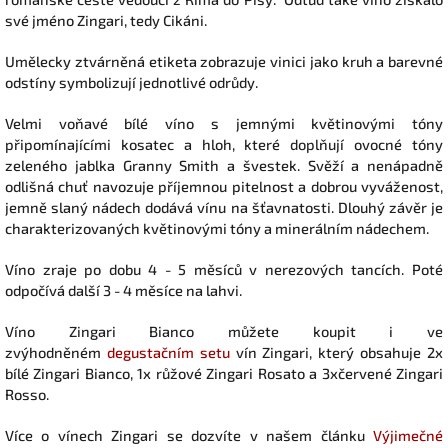
své jméno Zingari, tedy Cikáni.
Umělecky ztvárněná etiketa zobrazuje vinici jako kruh a barevné
odstíny symbolizují jednotlivé odrůdy.
Velmi voňavé bílé víno s jemnými květinovými tóny
připomínajícími kosatec a hloh, které doplňují ovocné tóny
zeleného jablka Granny Smith a švestek. Svěží a nenápadně
odlišná chuť navozuje příjemnou pitelnost a dobrou vyváženost,
jemně slaný nádech dodává vínu na šťavnatosti. Dlouhý závěr je
charakterizovaných květinovými tóny a minerálním nádechem.
Víno zraje po dobu 4 - 5 měsíců v nerezových tancích. Poté
odpočívá další 3 - 4 měsíce na lahvi.
Víno Zingari Bianco můžete koupit i ve
zvýhodněném
degustačním setu
vín Zingari, který obsahuje 2x
bílé Zingari Bianco, 1x růžové Zingari Rosato a 3xčervené Zingari
Rosso.
Více o vínech Zingari se dozvíte v našem článku
Výjimečné