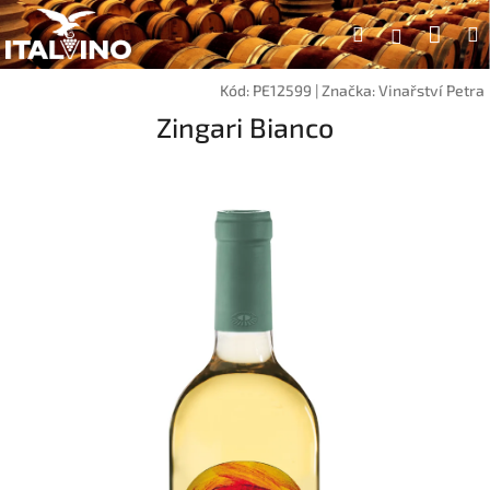
Přejít
Náku
Hledat
na
Přihlášen
obsah
koší
Kód:
PE12599
|
Značka:
Vinařství Petra
Zingari Bianco