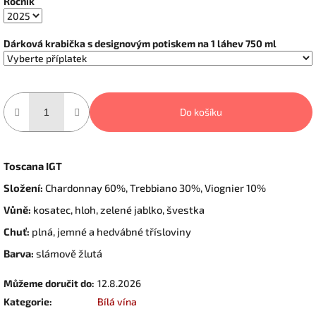
Ročník
Dárková krabička s designovým potiskem na 1 láhev 750 ml
Do košíku
Toscana IGT
Složení:
Chardonnay 60%, Trebbiano 30%, Viognier 10%
Vůně:
kosatec, hloh, zelené jablko, švestka
Chuť:
plná, jemné a hedvábné třísloviny
Barva:
slámově žlutá
Můžeme doručit do:
12.8.2026
Kategorie
:
Bílá vína