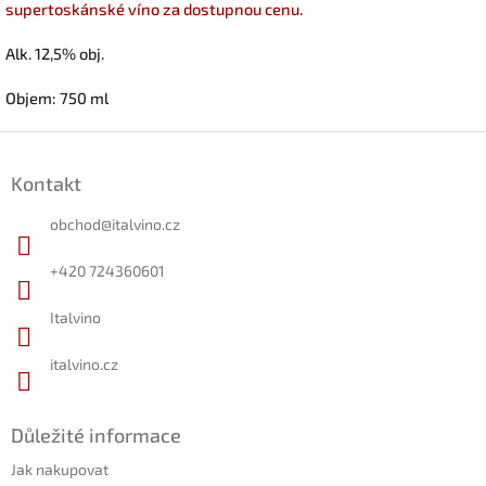
supertoskánské víno za dostupnou cenu
.
Alk. 12,5% obj.
Objem: 750 ml
Z
á
Kontakt
p
a
obchod
@
italvino.cz
t
í
+420 724360601
Italvino
italvino.cz
Důležité informace
Jak nakupovat