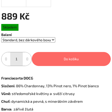
889 Kč
Měrná
Skladem
cena:
Balení
Do košíku
Franciacorta DOCG
Složení:
86% Chardonnay, 13% Pinot nero, 1% Pinot bianco
Vůně:
středomořské květiny a svěží citrusy
Chuť:
dynamická a pevná, s minerálním závěrem
Barva:
zářivě žlutá