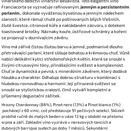
vinařského dědictví vinařství Bellavista. Toto elegantní víno
Franciacorta se vyznačuje rafinovaným,
jemným a perzistentním
perlením
,, dokonale vyváženou kyselinou a jemným nádechem
slanosti, které rámují chutě po pošírovaných bílých třešních,
žluté švestce, citronové kůře a nakládaném zázvoru, s dotekem
toastované briošky. Náznaky kouře, ústřicové schránky a koření
se projevují v doznívajícím závěru.
Víno má zářivě čistou žlutou barvu
a jemné, podmanivé dlouho
přetrvávající perlení, které slibuje bohatou a krémovou chuť
.
Vůně
nabízí delikátní kytici středomořských květin, která se snoubí s
živými citrusovými tóny, přinášejícími svěžest a komplexnost
.
Chuť je dynamická a pevná, s minerálním závěrem, který dodává
hloubku a charakter
.
Odhaluje dobrou strukturu v kombinaci s
hlubokou rovnováhou a harmonií
.
Její přirozená svěžest se
snoubí se stylistickou zralostí, čímž vytváří kompletní a
příjemený degustační zážitek
.
Hrozny Chardonnay (86%), Pinot nero (13%) a Pinot bianco (1%)
pocházejí z 60 vinic, což představuje 91 pečlivých selekcí
.
Sklizeň
probíhá ručně do malých beden o váze 13 kg v období na přelomu
srpna a září
. Základní víno vyzrává v nerezových tancích a
dubových barrique sudech po dobu 7 měsíců. Sekundární