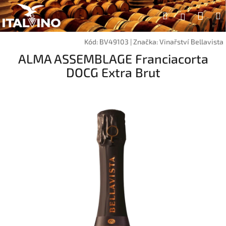
Přejít
Náku
Hledat
na
Přihlášen
obsah
koší
Kód:
BV49103
|
Značka:
Vinařství Bellavista
ALMA ASSEMBLAGE Franciacorta
DOCG Extra Brut