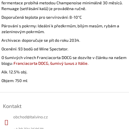
fermentace probíhá metodou Champenoise minimálně 30 měsíců.
Remuage (setřásání kalů) je prováděna ručně.
Doporučená teplota pro servírování: 8-10°C
Párování s pokrmy: Ideální k předkrmům, bílým masům, rybám a
zeleninovým pokrmům.
Archivace: doporučuje se pít do roku 2034.
Ocenění: 93 bodů od Wine Spectator.
O šumivých vínech Franciacorta DOCG se dozvíte v článku na našem
blogu:
Franciacorta DOCG, šumivý luxus z Itálie.
Alk. 12.5% obj.
Objem: 750 ml
Z
á
Kontakt
p
a
obchod
@
italvino.cz
t
í