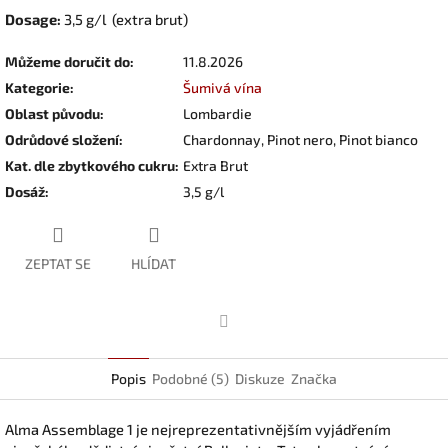
Dosage:
3,5 g/l (extra brut)
Můžeme doručit do:
11.8.2026
Kategorie
:
Šumivá vína
Oblast původu
:
Lombardie
Odrůdové složení
:
Chardonnay, Pinot nero, Pinot bianco
Kat. dle zbytkového cukru
:
Extra Brut
Dosáž
:
3,5 g/l
ZEPTAT SE
HLÍDAT
Facebook
Popis
Podobné (5)
Diskuze
Značka
Alma Assemblage 1 je nejreprezentativnějším vyjádřením