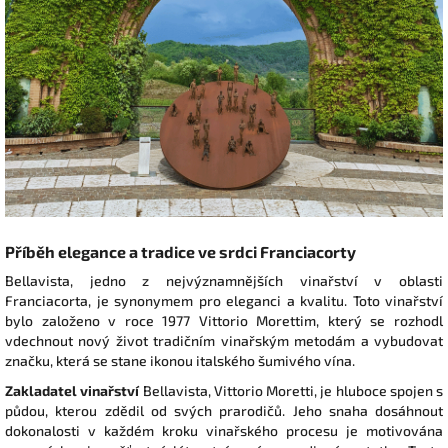
Příběh
e
legance
a
t
radice
ve
s
rdci
Franciacorty
Bellavista, jedno z nejvýznamnějších vinařství v oblasti
Franciacorta, je synonymem pro eleganci a kvalitu. Toto vinařství
bylo založeno v roce 1977 Vittorio Morettim, který se rozhodl
vdechnout nový život tradičním vinařským metodám a vybudovat
značku, která se stane ikonou italského šumivého vína.
Zakladatel vinařství
Bellavista, Vittorio Moretti, je hluboce spojen s
půdou, kterou zdědil od svých prarodičů. Jeho snaha dosáhnout
dokonalosti v každém kroku vinařského procesu je motivována