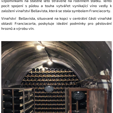
vzpomínkami na šťastné léto strávené na rodinném statku. Tento
pocit spojení s půdou a touha vytvářet vynikající víno vedly k
založení vinařství Bellavista, která se stala symbolem Franciacorty.
Vinařství Bellavista, situované na kopci v centrální části vinařské
oblasti Franciacorta, poskytuje ideální podmínky pro pěstování
hroznů a výrobu vín.