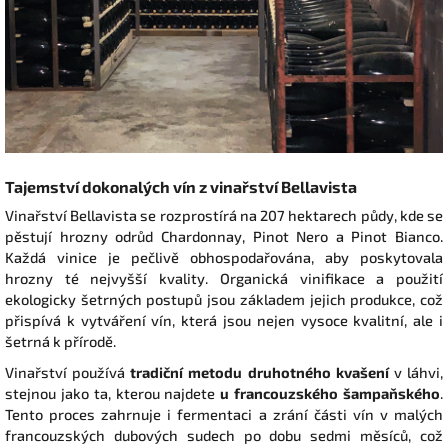
Tajemství
d
okonalých
v
ín
z
vinařství Bellavista
Vinařství Bellavista se rozprostírá na 207 hektarech půdy, kde se
pěstují hrozny odrůd Chardonnay, Pinot Nero a Pinot Bianco.
Každá vinice je pečlivě obhospodařována, aby poskytovala
hrozny té nejvyšší kvality. Organická vinifikace a použití
ekologicky šetrných postupů jsou základem jejich produkce, což
přispívá k vytváření vín, která jsou nejen vysoce kvalitní, ale i
šetrná k přírodě.
Vinařství používá
tradiční metodu druhotného kvašení
v láhvi,
stejnou jako ta, kterou najdete
u francouzského šampaňského
.
Tento proces zahrnuje i fermentaci a zrání části vín v malých
francouzských dubových sudech po dobu sedmi měsíců, což