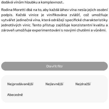
dodává vínům hloubku a komplexnost..
Rodina Moretti dbá na to, aby každá láhev vína nesla jejich osobní
podpis. Každá vinice je vinifikována zvlášť, což umožňuje
vytvářet jedinečná vína, která odrážejí specifické charakteristiky
jednotlivých vinic. Tento přístup zajišťuje konzistentní kvalitu a
zároveň umožňuje experimentování s novými chutěmi a vůněmi.
Otevřít filtr
Ř
a
Nejprodávanější
Nejlevnější
Nejdražší
z
e
Abecedně
n
í