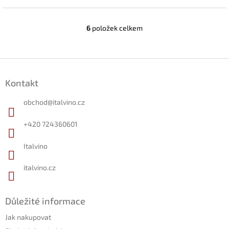
6
položek celkem
O
v
l
á
Z
d
á
a
Kontakt
p
c
a
í
obchod
@
italvino.cz
t
p
r
í
+420 724360601
v
k
Italvino
y
v
ý
italvino.cz
p
i
s
Důležité informace
u
Jak nakupovat