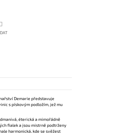
ÍDAT
vinařství Demarie představuje
 vinic s pískovým podložím, jež mu
podmanivá, éterická a mimořádně
ých fialek a jsou mistrně podtrženy
nale harmonická, kde se svěžest