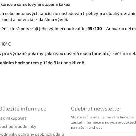
ékořice a sametovými stopami kakaa
.
ých nebo betonových tancích je následován trpělivým a dlouhým zrán
xnost a potenciál k dalšímu vývoji
.
nění, která potvrzují jeho výjimečnou kvalitu:
95/100
– Annuario dei mi
 18° C
ík pro výrazné pokrmy, jako jsou dušená masa (brasato), zvěřina ne
deálním horizontem pití do 8 let od sklizně
.
.
Důležité informace
Odebírat newsletter
Vložte svůj e-mail a my vám budeme
Jak nakupovat
zasílat informace o nových produktec
Obchodní podmínky
na našem e-shopu.
Podmínky ochrany osobních údajů