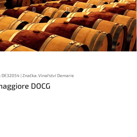
Nákupní
Hledat
Přihlášení
košík
:
DE32054
|
Značka:
Vinařství Demarie
lmaggiore DOCG