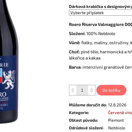
Dárková krabička s designovým 
Roero Riserva Valmaggiore D
Složení:
100% Nebbiolo
Vůně:
fialky, maliny, ostružiny, 
Chuť:
plné tělo, harmonická a hř
lékořice a kakaa
Barva:
intenzivní granátově čer
Do košíku
Můžeme doručit do:
12.8.2026
Kategorie
:
Červená vín
Oblast původu
:
Piemont
Odrůdové složení
:
Nebbiolo