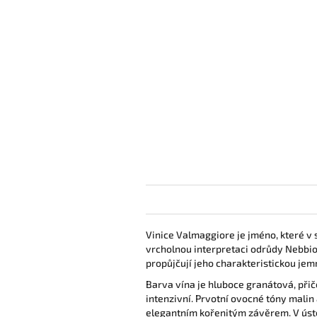
Vinice Valmaggiore je jméno, které v 
vrcholnou interpretaci odrůdy Nebbio
propůjčují jeho charakteristickou jemn
Barva vína je hluboce granátová, přič
intenzivní.
Prvotní ovocné tóny malin 
elegantním kořenitým závěrem
. V ús