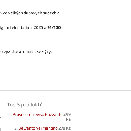
ím ve velkých dubových sudech a
gliori vini italiani 2025 a
91/100
–
bo vyzrálé aromatické sýry
.
Top 5 produktů
Prosecco Treviso Frizzante
249
h
Kč
Belvento Vermentino
279 Kč