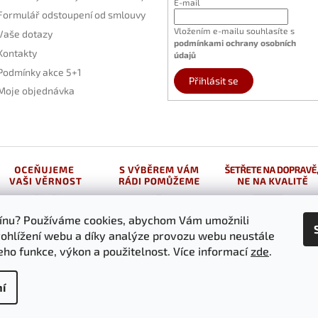
E-mail
Formulář odstoupení od smlouvy
Vložením e-mailu souhlasíte s
Vaše dotazy
podmínkami ochrany osobních
Kontakty
údajů
Podmínky akce 5+1
Přihlásit se
Moje objednávka
vínu? Používáme cookies, abychom Vám umožnili
ohlížení webu a díky analýze provozu webu neustále
jeho funkce, výkon a použitelnost. Více informací
zde
.
í
.cz
. Všechna práva vyhrazena.
Upravit nastavení cookies