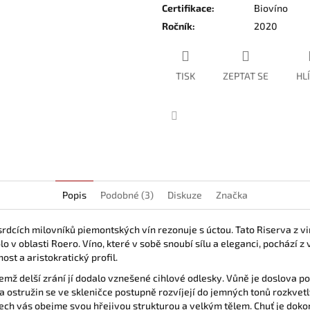
Certifikace
:
Biovíno
Ročník
:
2020
TISK
ZEPTAT SE
HL
Facebook
Popis
Podobné (3)
Diskuze
Značka
srdcích milovníků piemontských vín rezonuje s úctou. Tato Riserva z 
lo v oblasti Roero.
Víno, které v sobě snoubí sílu a eleganci, pochází z
ost a aristokratický profil
.
emž delší zrání jí dodalo vznešené cihlové odlesky
. Vůně je doslova 
a ostružin se ve skleničce postupně rozvíjejí do jemných tonů rozkvetl
tech vás obejme svou hřejivou strukturou a velkým tělem.
Chuť je doko