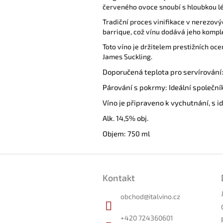
červeného ovoce snoubí s hloubkou l
Tradiční proces vinifikace v nerezov
barrique, což vínu dodává jeho komple
Toto víno je držitelem prestižních oce
James Suckling.
Doporučená teplota pro servírování:
Párování s pokrmy:
Ideální společn
Víno je připraveno k vychutnání, s i
Alk. 14,5% obj.
Objem: 750 ml
Z
á
Kontakt
p
a
obchod
@
italvino.cz
t
í
+420 724360601