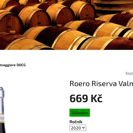
lmaggiore DOCG
Kód
Roero Riserva Va
669 Kč
Měrná
Skladem
cena:
Ročník