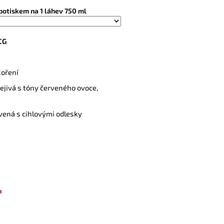
potiskem na 1 láhev 750 ml
OCG
koření
ejivá s tóny červeného ovoce,
vená s cihlovými odlesky
a