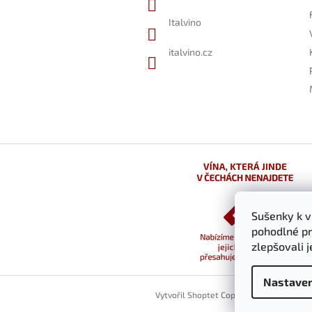
Italvino
italvino.cz
Sušenky k 
pohodlné pr
zlepšovali 
Nastaven
Vytvořil Shoptet
Copyright 2026
italvino