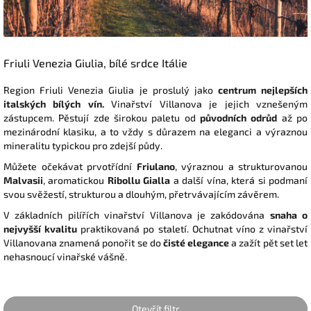
Friuli Venezia Giulia
, bílé srdce Itálie
Region
Friuli Venezia Giulia
je proslulý jako
centrum nejlepších
italských bílých vín.
Vinařství Villanova je jejich vznešeným
zástupcem. Pěstují zde širokou paletu od
původních odrůd
až po
mezinárodní klasiku, a to vždy s důrazem na eleganci a výraznou
mineralitu typickou pro zdejší půdy.
Můžete očekávat prvotřídní
Friulano
, výraznou a strukturovanou
Malvasii
, aromatickou
Ribollu Gialla
a další vína, která si podmaní
svou svěžestí, strukturou a dlouhým, přetrvávajícím závěrem.
V základních pilířích vinařství Villanova je zakódována
snaha o
nejvyšší kvalitu
praktikovaná po staletí. Ochutnat víno z vinařství
Villanovana znamená ponořit se do
čisté elegance
a zažít pět set let
nehasnoucí vinařské vášně.
Otevřít filtr