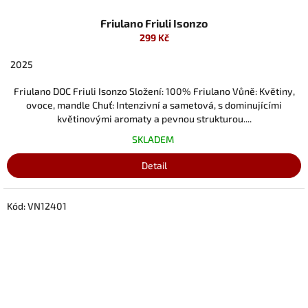
Friulano Friuli Isonzo
299 Kč
2025
Friulano DOC Friuli Isonzo Složení: 100% Friulano Vůně: Květiny,
ovoce, mandle Chuť: Intenzivní a sametová, s dominujícími
květinovými aromaty a pevnou strukturou....
SKLADEM
Detail
Kód:
VN12401