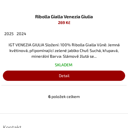
Ribolla Gialla Venezia Giulia
269 Kč
2025
2024
IGT VENEZIA GIULIA Složení: 100% Ribolla Gialla Vůně: Jemná
květinová, připomínající zelené jablko Chuť: Suchá, křupavá,
minerální Barva: Slámově žlutá se...
SKLADEM
Detail
6
položek celkem
O
v
l
á
Z
d
á
a
Kontakt