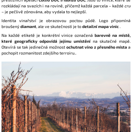
rozkládají na svazích i na rovině, přičemž každá parcela – každé
cru
– je pečlivě zónována, aby vydala to nejlepší.
Identita vinařství je obrazovou poctou půdě. Logo připomíná
broušený
diamant
, ale ve skutečnosti je to
detailní mapa vinic
.
Na každé etiketě je konkrétní vinice označená
barevně na místě,
které geograficky odpovídá jejímu umístění
na skutečné mapě.
Otevírá se tak jedinečná možnost
ochutnat víno z přesného místa
a
pochopit rozmanitost zdejšího terroiru..