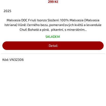
299 Kč
2025
Malvasia DOC Friuli Isonzo Složení: 100% Malvasia (Malvasia
Istriana) Vůně: černého bezu, pomerančových květů a levandule
Chuť: Bohatá a plná, pikantní, s minerálním...
SKLADEM
Detail
Kód:
VN32306