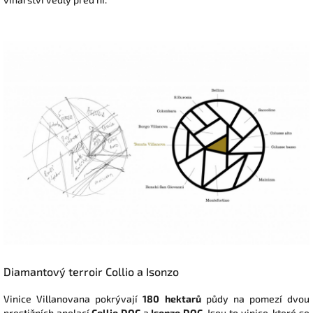
Diamantový terroir Collio a Isonzo
Vinice Villanovana pokrývají
180 hektarů
půdy na pomezí dvou
prestižních apelací
Collio DOC
a
Isonzo DOC
. Jsou to vinice, které se