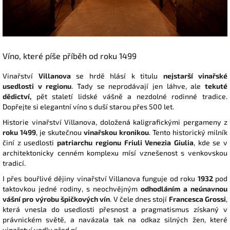
Víno, které píše příběh od roku 1499
Vinařství
Villanova
se hrdě hlásí k titulu
nejstarší vinařské
usedlosti v regionu
. Tady se neprodávají jen láhve, ale
tekuté
dědictví,
pět staletí lidské vášně a nezdolné rodinné tradice.
Dopřejte si elegantní víno s duší starou přes 500 let.
Historie vinařství Villanova, doložená kaligrafickými pergameny z
roku 1499
, je skutečnou
vinařskou kronikou
. Tento historický milník
činí z usedlosti
patriarchu regionu
Friuli Venezia Giulia
, kde se v
architektonicky cenném komplexu mísí vznešenost s venkovskou
tradicí.
I přes bouřlivé dějiny vinařství Villanova funguje od roku
1932
pod
taktovkou jedné rodiny, s neochvějným
odhodláním a neúnavnou
vášní pro výrobu špičkových vín
. V čele dnes stojí
Francesca Grossi
,
která vnesla do usedlosti přesnost a pragmatismus získaný v
právnickém světě, a navázala tak na odkaz silných žen, které
vinařství vedly před ní.