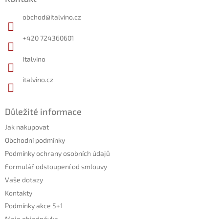
p
c
a
í
obchod
@
italvino.cz
t
p
r
í
+420 724360601
v
k
Italvino
y
v
ý
italvino.cz
p
i
s
Důležité informace
u
Jak nakupovat
Obchodní podmínky
Podmínky ochrany osobních údajů
Formulář odstoupení od smlouvy
Vaše dotazy
Kontakty
Podmínky akce 5+1
Moje objednávka