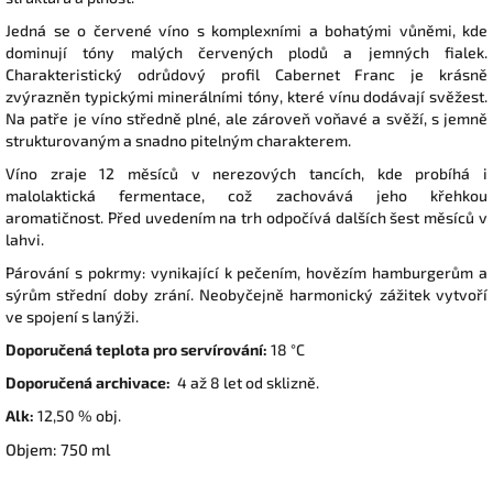
Jedná se o červené víno s komplexními a bohatými vůněmi, kde
dominují tóny malých červených plodů a jemných fialek.
Charakteristický odrůdový profil Cabernet Franc je krásně
zvýrazněn typickými minerálními tóny, které vínu dodávají svěžest.
Na patře je víno středně plné, ale zároveň voňavé a svěží, s jemně
strukturovaným a snadno pitelným charakterem.
Víno zraje 12 měsíců v nerezových tancích, kde probíhá i
malolaktická fermentace, což zachovává jeho křehkou
aromatičnost. Před uvedením na trh odpočívá dalších šest měsíců v
lahvi.
Párování s pokrmy: vynikající k pečením, hovězím hamburgerům a
sýrům střední doby zrání. Neobyčejně harmonický zážitek vytvoří
ve spojení s lanýži.
Doporučená teplota pro servírování:
18 °C
Doporučená archivace:
4 až 8 let od sklizně.
Alk:
12,50 % obj.
Objem: 750 ml