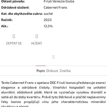
Oblast původu
:
Friuli Venezia Giulia
Odrůdové složení
:
Cabernet Franc
Kat. dle zbytkového cukru
:
suché
Ročník
:
2023
Alk.
:
12,5%
ZEPTAT SE
HLÍDAT
Facebook
Popis
Diskuze
Značka
Tento Cabernet Franc z apelace DOC Friuli Isonzo představuje esenci
elegance a odrůdové čistoty. Vinařství hospodaří na unikátní
aluviální, oblázkové půdě, která se vyznačuje vysokou drenáží a
sahá až do doby kvartéru. Právě tyto štěrkové a písčité naplaveniny
řeky Isonzo propůjčují vínu jeho charakteristickou minerální
strukturu a plnost.