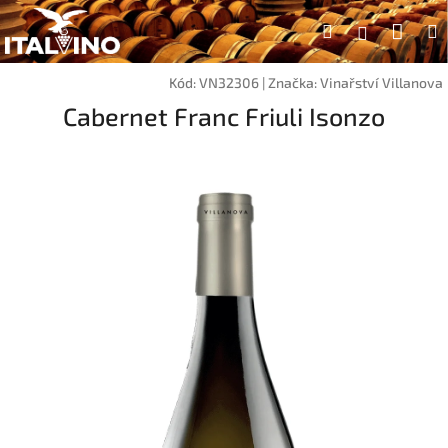
Přejít
Náku
Hledat
na
Přihlášen
obsah
koší
Kód:
VN32306
|
Značka:
Vinařství Villanova
Cabernet Franc Friuli Isonzo