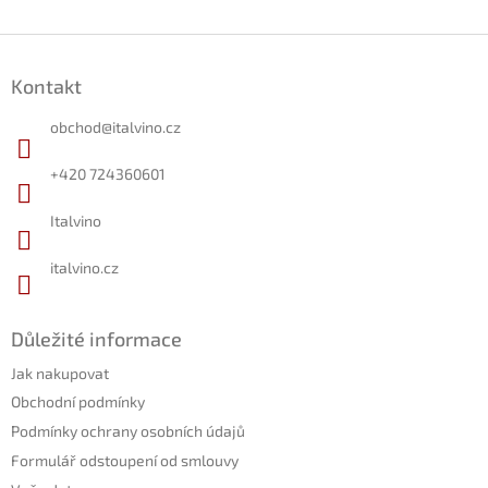
Z
á
Kontakt
p
a
obchod
@
italvino.cz
t
í
+420 724360601
Italvino
italvino.cz
Důležité informace
Jak nakupovat
Obchodní podmínky
Podmínky ochrany osobních údajů
Formulář odstoupení od smlouvy