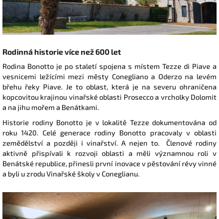
Rodinná historie více než 600 let
Rodina Bonotto je po staletí spojena s místem Tezze di Piave a
vesnicemi ležícími mezi městy Conegliano a Oderzo na levém
břehu řeky Piave. Je to oblast, která je na severu ohraničena
kopcovitou krajinou vinařské oblasti Prosecco a vrcholky Dolomit
a na jihu mořem a Benátkami.
Historie rodiny Bonotto je v lokalitě Tezze dokumentována od
roku 1420. Celé generace rodiny Bonotto pracovaly v oblasti
zemědělství a později i vinařství. A nejen to. Členové rodiny
aktivně přispívali k rozvoji oblasti a měli významnou roli v
Benátské republice, přinesli první inovace v pěstování révy vinné
a byli u zrodu Vinařské školy v Coneglianu.