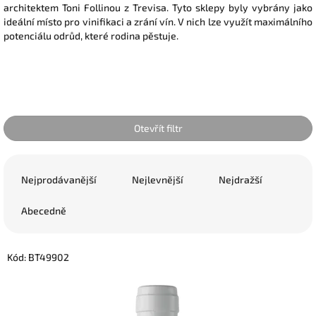
architektem Toni Follinou z Trevisa. Tyto sklepy byly vybrány jako
ideální místo pro vinifikaci a zrání vín. V nich lze využít maximálního
potenciálu odrůd, které rodina pěstuje.
Otevřít filtr
Ř
a
Nejprodávanější
Nejlevnější
Nejdražší
z
e
Abecedně
n
í
V
p
Kód:
BT49902
ý
r
p
o
i
d
s