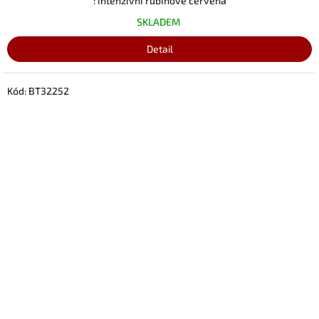
: intenzivní rubínově červená
SKLADEM
Detail
Kód:
BT32252