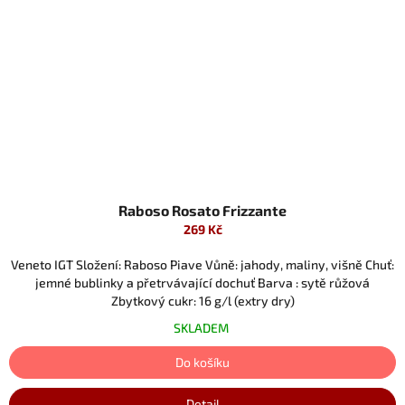
Raboso Rosato Frizzante
269 Kč
Veneto IGT Složení: Raboso Piave Vůně: jahody, maliny, višně Chuť:
jemné bublinky a přetrvávající dochuť Barva : sytě růžová
Zbytkový cukr: 16 g/l (extry dry)
SKLADEM
Do košíku
Detail