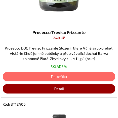
Prosecco Treviso Frizzante
249 Kč
Prosecco DOC Treviso Frizzante Složení: Glera Vůně: jablko, akát,
vistárie Chuť: jemné bublinky a přetrvávající dochuť Barva
: slámově žlutá Zbytkový cukr: 11 g/l (brut)
SKLADEM
Do košíku
Detail
Kód:
BT12406