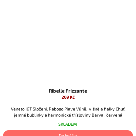
Ribelle Frizzante
269 Kč
Veneto IGT Složení: Raboso Piave Vůně: višně a fialky Chuť:
jemné bublinky a harmonické třísloviny Barva : červená
SKLADEM
Do košíku