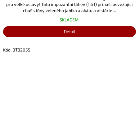
pro velké oslavy! Tato impozantní láhev (1,5 l) přináší osvěžující
chuť s tóny zeleného jablka a akátu a vistárie....
SKLADEM
Detail
Kód:
BT32055