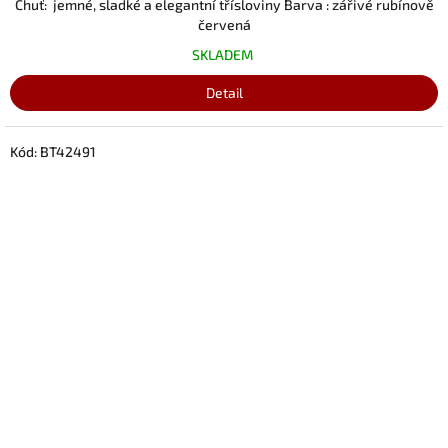
Chuť: jemné, sladké a elegantní třísloviny Barva : zářivé rubínově
červená
SKLADEM
Detail
Kód:
BT42491