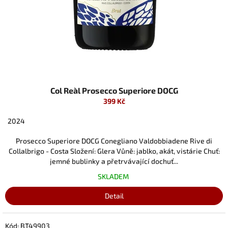
Col Reàl Prosecco Superiore DOCG
399 Kč
2024
Prosecco Superiore DOCG Conegliano Valdobbiadene Rive di
Collalbrigo - Costa Složení: Glera Vůně: jablko, akát, vistárie Chuť:
jemné bublinky a přetrvávající dochuť...
SKLADEM
Detail
Kód:
BT49903