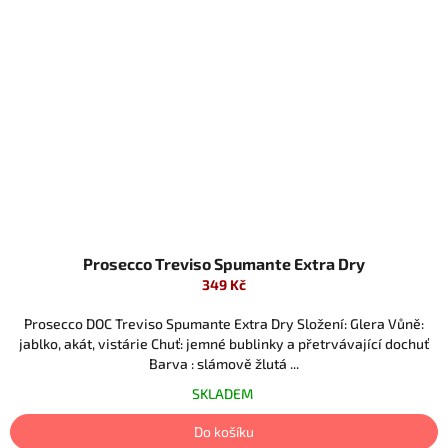
Prosecco Treviso Spumante Extra Dry
349 Kč
Prosecco DOC Treviso Spumante Extra Dry Složení: Glera Vůně:
jablko, akát, vistárie Chuť: jemné bublinky a přetrvávající dochuť
Barva : slámově žlutá ...
SKLADEM
Do košíku