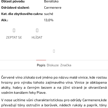
Oblast původu
:
Benátsko
Odrůdové složení
:
Carmenere
Kat. dle zbytkového cukru
:
suché
Alk.
:
13,0%
ZEPTAT SE
HLÍDAT
Facebook
Popis
Diskuze
Značka
Červené víno získalo své jméno po názvu malé vinice, kde rostou
hrozny pro výrobu tohoto zajímavého vína. Vinice je obklopena
akáty, habry a černým bezem a na jižní straně je ohraničená
vodním kanálem řeky Piave.
V nose ucítíme vůni charakteristickou pro odrůdy Carmenere,kde
převažují tóny ostružin a borůvek, nádech rukoly a paprik, tóny