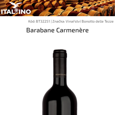
Přejít
Náku
Hledat
na
Přihlášen
obsah
koší
Kód:
BT32251
|
Značka:
Vinařství Bonotto delle Tezze
Barabane Carmenère