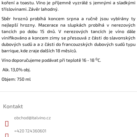
koření a toastu. Víno je příjemně vyzrálé s jemnými a sladkými
tříslovinami. Závěr lahodný.
Sběr hroznů probíhá koncem srpna a ručně jsou vybírány ty
nejlepší hrozny. Macerace na slupkách probíhá v nerezových
tancích po dobu 15 dnů. V nerezových tancích je víno dále
vinifikováno a koncem zimy se přesouvá z části do slavonských
dubových sudů a a z části do francouzských dubových sudů typu
barrique, kde zraje dalších 18 měsíců.
0
Víno doporučujeme podávat při teplotě 16 - 18
C.
Alk. 13,0% obj.
Objem: 750 ml
Z
á
Kontakt
p
a
obchod
@
italvino.cz
t
í
+420 724360601