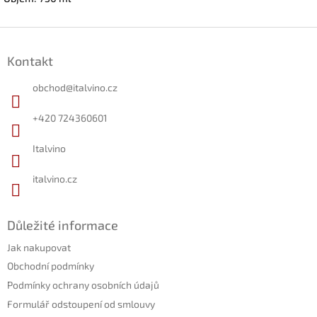
Z
á
Kontakt
p
a
obchod
@
italvino.cz
t
í
+420 724360601
Italvino
italvino.cz
Důležité informace
Jak nakupovat
Obchodní podmínky
Podmínky ochrany osobních údajů
Formulář odstoupení od smlouvy