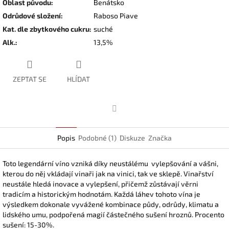
Oblast původu
:
Benátsko
Odrůdové složení
:
Raboso Piave
Kat. dle zbytkového cukru
:
suché
Alk.
:
13,5%
ZEPTAT SE
HLÍDAT
Facebook
Popis
Podobné (1)
Diskuze
Značka
Toto legendární víno vzniká díky neustálému vylepšování a vášni,
kterou do něj vkládají vinaři jak na vinici, tak ve sklepě. Vinařství
neustále hledá inovace a vylepšení, přičemž zůstávají věrni
tradicím a historickým hodnotám. Každá láhev tohoto vína je
výsledkem dokonale vyvážené kombinace půdy, odrůdy, klimatu a
lidského umu, podpořená magií částečného sušení hroznů. Procento
sušení: 15-30%.