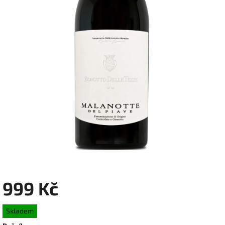
999 Kč
Měrná
Skladem
cena: