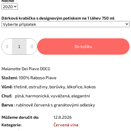
Ročník
Dárková krabička s designovým potiskem na 1 láhev 750 ml
Do košíku
Malanotte Del Piave DOCG
Složení:
100% Raboso Piave
Vůně:
třešně, ostružiny, borůvky, lékořice, kokos
Chuť:
plná, harmonická, vyvážená, elegantní
Barva :
rubínově červená s granátovými odlesky
Můžeme doručit do:
12.8.2026
Kategorie
:
Červená vína