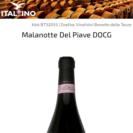
Přejít
Hleda
na
P
obsah
Kód:
BT32055
|
Značka:
Vinařství Bonotto delle Tezze
Malanotte Del Piave DOCG