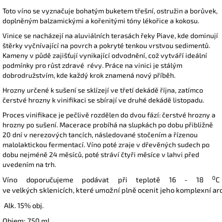
Toto víno se vyznačuje bohatým buketem třešní, ostružin a borůvek,
doplněným balzamickými a kořenitými tóny lékořice a kokosu.
Vinice se nacházejí na aluviálních terasách řeky Piave, kde dominují
štěrky vyčnívající na povrch a pokryté tenkou vrstvou sedimentů.
Kameny v půdě zajišťují vynikající odvodnění, což vytváří ideální
podmínky pro růst zdravé révy. Práce na vinici je stálým
dobrodružstvím, kde každý krok znamená nový příběh.
Hrozny určené k sušení se sklízejí ve třetí dekádě října, zatímco
čerstvé hrozny k vinifikaci se sbírají ve druhé dekádě listopadu.
Proces vinifikace je pečlivě rozdělen do dvou fází: čerstvé hrozny a
hrozny po sušení. Macerace probíhá na slupkách po dobu přibližně
20 dní v nerezových tancích, následované stočením a řízenou
malolaktickou fermentací. Víno poté zraje v dřevěných sudech po
dobu nejméně 24 měsíců, poté stráví čtyři měsíce v lahvi před
uvedením na trh.
0
Víno doporučujeme podávat při teplotě 16 - 18
C
ve
velkých
sklenicích,
které
umožní
plně
ocenit
jeho
komplexní
ar
Alk. 15% obj.
Objem: 750 ml