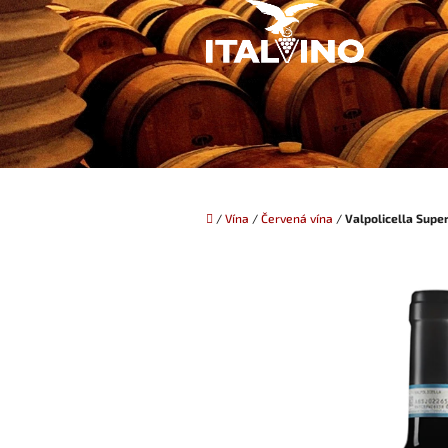
Přejít
na
obsah
Domů
/
Vína
/
Červená vína
/
Valpolicella Supe