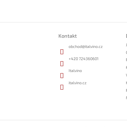
Z
á
Kontakt
p
a
obchod
@
italvino.cz
t
í
+420 724360601
Italvino
italvino.cz