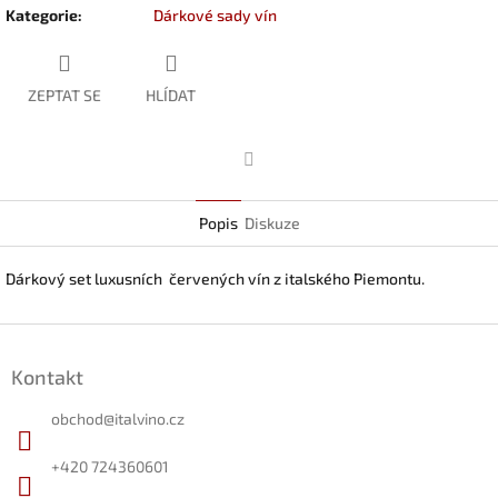
Kategorie
:
Dárkové sady vín
ZEPTAT SE
HLÍDAT
Facebook
Popis
Diskuze
Dárkový set luxusních červených vín z italského Piemontu.
Z
á
Kontakt
p
a
obchod
@
italvino.cz
t
í
+420 724360601