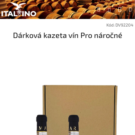
Přejít
Náku
Hledat
na
Přihlášen
obsah
koší
Kód:
DV92204
Dárková kazeta vín Pro náročné