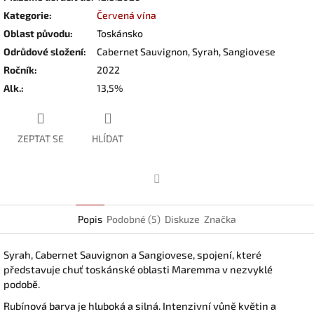
Kategorie
:
Červená vína
Oblast původu
:
Toskánsko
Odrůdové složení
:
Cabernet Sauvignon, Syrah, Sangiovese
Ročník
:
2022
Alk.
:
13,5%
ZEPTAT SE
HLÍDAT
Facebook
Popis
Podobné (5)
Diskuze
Značka
Syrah, Cabernet Sauvignon a Sangiovese, spojení, které
představuje chuť toskánské oblasti Maremma v nezvyklé
podobě.
Rubínová barva je hluboká a silná. Intenzivní vůně květin a