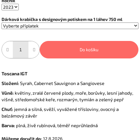
Ročník
Dárková krabička s designovým potiskem na 1 láhev 750 ml
Do košíku
Toscana IGT
Složení:
Syrah, Cabernet Sauvignon a Sangiovese
Vůně:
květiny, zralé červené plody, moře, borůvky, lesní jahody,
višně, středomořské keře, rozmarýn, tymián a zelený pepř
Chuť:
jemná a silná, svěží, vyvážené třísloviny, ovocný a
balzámový závěr
Barva:
plná, živě rubínová, téměř neprůhledná
Můžeme doručit do:
12.8.2026