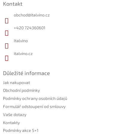
Kontakt
p
a
obchod
@
italvino.cz
t
í
+420 724360601
Italvino
italvino.cz
Důležité informace
Jak nakupovat
Obchodní podmínky
Podmínky ochrany osobních údajů
Formulář odstoupení od smlouvy
Vaše dotazy
Kontakty
Podmínky akce 5+1