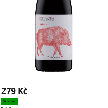
279 Kč
Měrná
Skladem
cena: