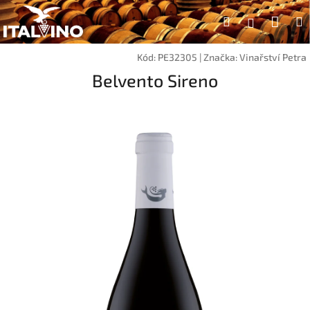
Přejít
Náku
Hledat
na
Přihlášen
obsah
koší
Kód:
PE32305
|
Značka:
Vinařství Petra
Belvento Sireno