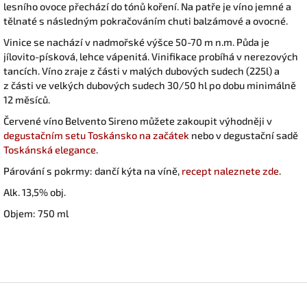
lesního ovoce přechází do tónů koření. Na patře je víno jemné a
tělnaté s následným pokračováním chuti balzámové a ovocné.
Vinice se nachází v nadmořské výšce 50-70 m n.m. Půda je
jílovito-písková, lehce vápenitá. Vinifikace probíhá v nerezových
tancích. Víno zraje z části v malých dubových sudech (225l) a
z části ve velkých dubových sudech 30/50 hl po dobu minimálně
12 měsíců.
Červené víno Belvento Sireno můžete zakoupit výhodněji v
degustačním setu Toskánsko na začátek
nebo v degustační sadě
Toskánská elegance
.
Párování s pokrmy: dančí kýta na víně,
recept naleznete zde
.
Alk. 13,5% obj.
Objem: 750 ml
Z
á