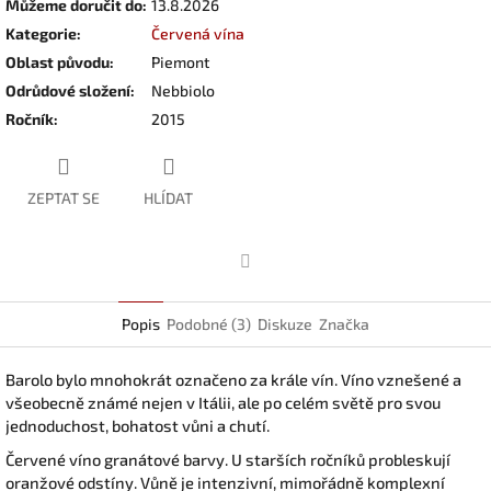
Můžeme doručit do:
13.8.2026
Kategorie
:
Červená vína
Oblast původu
:
Piemont
Odrůdové složení
:
Nebbiolo
Ročník
:
2015
ZEPTAT SE
HLÍDAT
Facebook
Popis
Podobné (3)
Diskuze
Značka
Barolo bylo mnohokrát označeno za krále vín. Víno vznešené a
všeobecně známé nejen v Itálii, ale po celém světě pro svou
jednoduchost, bohatost vůni a chutí.
Červené víno granátové barvy. U starších ročníků probleskují
oranžové odstíny. Vůně je intenzivní, mimořádně komplexní