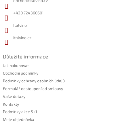
obchod
@
italvino.cz
t
í
+420 724360601
Italvino
italvino.cz
Důležité informace
Jak nakupovat
Obchodní podmínky
Podmínky ochrany osobních údajů
Formulář odstoupení od smlouvy
Vaše dotazy
Kontakty
Podmínky akce 5+1
Moje objednávka