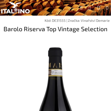
Přejít
Náku
Hledat
na
Přihlášen
obsah
koší
Kód:
DE31555
|
Značka:
Vinařství Demarie
Barolo Riserva Top Vintage Selection