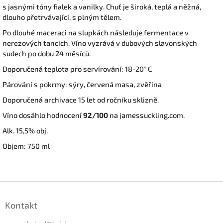
s jasnými tóny fialek a vanilky. Chuť je široká, teplá a něžná,
dlouho přetrvávající, s plným tělem.
Po dlouhé maceraci na slupkách následuje fermentace v
nerezových tancích. Víno vyzrává v dubových slavonských
sudech po dobu 24 měsíců.
Doporučená teplota pro servírování: 18-20° C
Párování s pokrmy: sýry, červená masa, zvěřina
Doporučená archivace 15 let od ročníku sklizně.
Víno dosáhlo hodnocení
92/100
na jamessuckling.com.
Alk. 15,5% obj.
Objem: 750 ml
Z
á
Kontakt
p
a