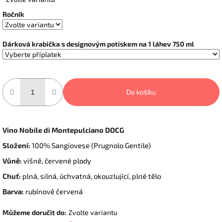
cena:
Ročník
Dárková krabička s designovým potiskem na 1 láhev 750 ml
Do košíku
Vino Nobile di Montepulciano DOCG
Složení:
100% Sangiovese (Prugnolo Gentile)
Vůně:
višně, červené plody
Chuť:
plná, silná, úchvatná, okouzlující, plné tělo
Barva:
rubínově červená
Můžeme doručit do:
Zvolte variantu