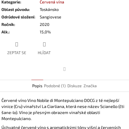
Kategorie
:
Červená vína
Oblast původu
:
Toskánsko
Odrůdové složení
:
Sangiovese
Ročník
:
2020
Alk.
:
15,0%
ZEPTAT SE
HLÍDAT
Facebook
Popis
Podobné (1)
Diskuze
Značka
Červené víno Vino Nobile di Montepulciano DOCG z té nejlepší
vinice (Cru) vinařství La Ciarliana, která nese název Scianello (čti
šane-lo). Víno je přesným obrazem vinařské oblasti
Montepulciano.
Úchvatné červené víno s aromatickými tóny višní a červených