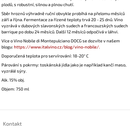
plodů, s robustní, silnou a plnou chutí.
Sběr hroznů výhradně ruční obvykle probíhá na přelomu měsíců
září a října. Fermentace za řízené teploty trvá 20 - 25 dnů. Víno
vyzrává v dubových slavonských sudech a francouzských sudech
barrique po dobu 24 měsíců. Další 12 měsíců odpočívá v láhvi.
Více o Vino Nobile di Montepulciano DOCG se dozvíte v našem
blogu:
https://www.italvino.cz/blog/vino-nobile/.
Doporučená teplota pro servírování: 18-20° C
Párování s pokrmy: toskánská jídla jako je například kančí maso,
vyzrálé sýry.
Alk. 15% obj.
Objem: 750 ml
Z
á
Kontakt
p