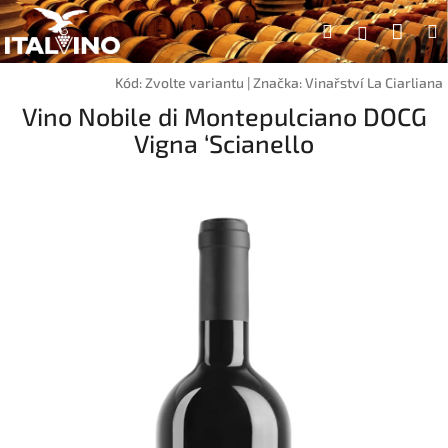
Přejít
Náku
Hledat
na
Přihlášen
obsah
koší
Kód:
Zvolte variantu
|
Značka:
Vinařství La Ciarliana
Vino Nobile di Montepulciano DOCG
Vigna ‘Scianello