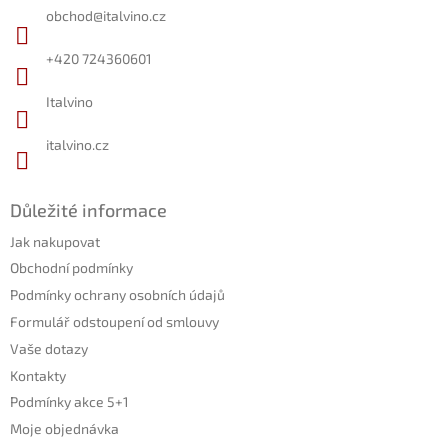
a
obchod
@
italvino.cz
t
í
+420 724360601
Italvino
italvino.cz
Důležité informace
Jak nakupovat
Obchodní podmínky
Podmínky ochrany osobních údajů
Formulář odstoupení od smlouvy
Vaše dotazy
Kontakty
Podmínky akce 5+1
Moje objednávka