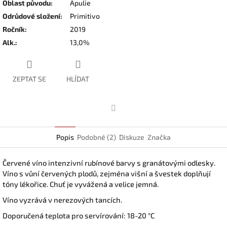
Oblast původu
:
Apulie
Odrůdové složení
:
Primitivo
Ročník
:
2019
Alk.
:
13,0%
ZEPTAT SE
HLÍDAT
Facebook
Popis
Podobné (2)
Diskuze
Značka
Červené víno intenzivní rubínové barvy s granátovými odlesky.
Víno s vůní červených plodů, zejména višní a švestek doplňují
tóny lékořice. Chuť je vyvážená a velice jemná.
Víno vyzrává v nerezových tancích.
Doporučená teplota pro servírování: 18-20 °C