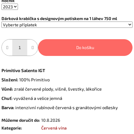
Ročník
Dárková krabička s designovým potiskem na 1 láhev 750 ml
Do košíku
Primitivo Salento IGT
Složení:
100% Primitivo
Vůně:
zralé červené plody, višně, švestky, lékořice
Chuť:
vyvážená a velice jemná
Barva:
intenzivní rubínově červená
s granátovými odlesky
Můžeme doručit do:
10.8.2026
Kategorie
:
Červená vína