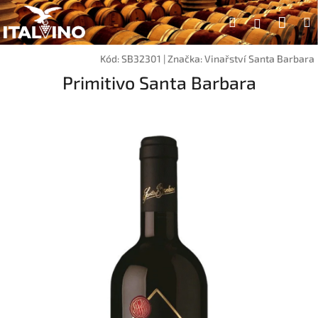
Přejít
Náku
Hledat
na
Přihlášen
obsah
koší
Kód:
SB32301
|
Značka:
Vinařství Santa Barbara
Primitivo Santa Barbara