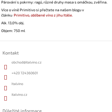
Párování s pokrmy: ragú, různé druhy masa s omáčkou, zvěřina.
Více o víně Primitivo si přečtete na našem blogu v
článku
Primitivo, oblíbené víno z jihu Itálie.
Alk. 13,0% obj.
Objem: 750 ml
Z
á
Kontakt
p
a
obchod
@
italvino.cz
t
í
+420 724360601
Italvino
italvino.cz
Důležité informace