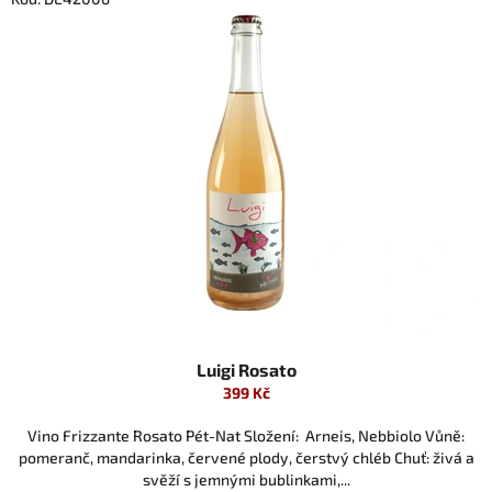
Luigi Rosato
399 Kč
Vino Frizzante Rosato Pét-Nat Složení: Arneis, Nebbiolo Vůně:
pomeranč, mandarinka, červené plody, čerstvý chléb Chuť: živá a
svěží s jemnými bublinkami,...