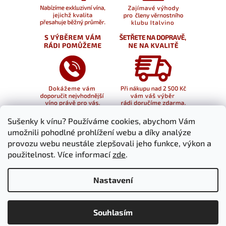
Sušenky k vínu? Používáme cookies, abychom Vám
umožnili pohodlné prohlížení webu a díky analýze
provozu webu neustále zlepšovali jeho funkce, výkon a
použitelnost. Více informací
zde
.
Nastavení
Souhlasím
Vytvořil Shoptet
Copyright 2026
italvino.cz
. Všechna práva vyhrazena.
Upravit nastavení cookies