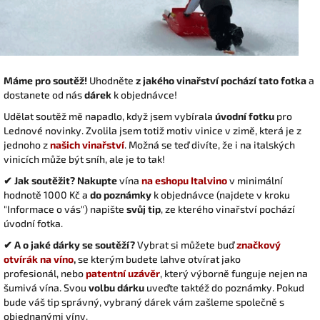
Máme pro soutěž!
Uhodněte
z jakého vinařství pochází tato fotka
a
dostanete od nás
dárek
k objednávce!
Udělat soutěž mě napadlo, když jsem vybírala
úvodní fotku
pro
Lednové novinky. Zvolila jsem totiž motiv vinice v zimě, která je z
jednoho z
našich vinařství
. Možná se teď divíte, že i na italských
vinicích může být sníh, ale je to tak!
✔ Jak soutěžit? Nakupte
vína
na eshopu Italvino
v minimální
hodnotě 1000 Kč a
do poznámky
k objednávce (najdete v kroku
"Informace o vás") napište
svůj tip
, ze kterého vinařství pochází
úvodní fotka.
✔ A o jaké dárky se soutěží?
Vybrat si můžete buď
značkový
otvírák na víno
,
se kterým budete lahve otvírat jako
profesionál, nebo
patentní uzávěr
, který výborně funguje nejen na
šumivá vína. Svou
volbu dárku
uveďte taktéž do poznámky. Pokud
bude váš tip správný, vybraný dárek vám zašleme společně s
objednanými víny.