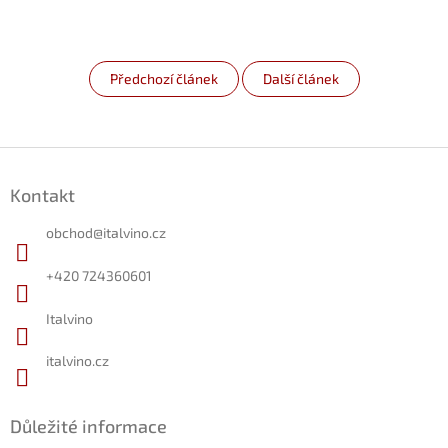
Předchozí článek
Další článek
Z
á
Kontakt
p
a
obchod
@
italvino.cz
t
í
+420 724360601
Italvino
italvino.cz
Důležité informace