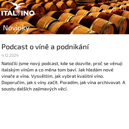
Přejít
Náku
Hledat
na
Přihlášen
obsah
koší
Novinky
Podcast o víně a podnikání
4.12.2024
Natočili jsme nový podcast, kde se dozvíte, proč se věnuji
italským vínům a co měna tom baví. Jak hledám nové
vinaře a vína. Vysvětlím, jak vybrat kvalitní víno.
Doporučím, jak s víny začít. Poradím, jak vína archivovat. A
soustu dalších zajímavých věcí.