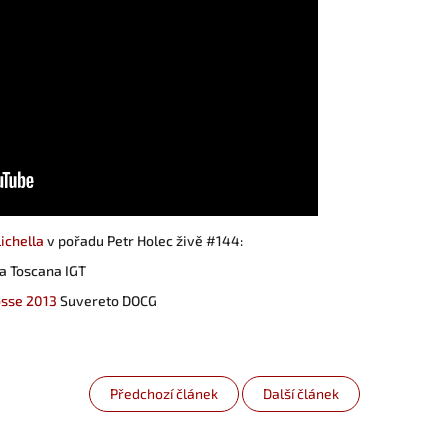
lichella
v pořadu Petr Holec živě #144:
a Toscana IGT
osse 2013
Suvereto DOCG
Předchozí článek
Další článek