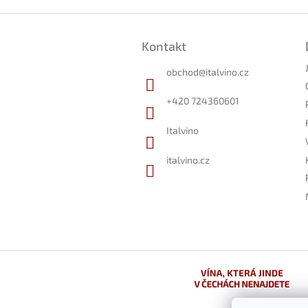
Z
á
Kontakt
p
a
obchod
@
italvino.cz
t
í
+420 724360601
Italvino
italvino.cz