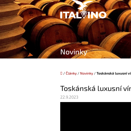
Přejít
na
obsah
Novinky
Domů
/
Články
/
Novinky
/
Toskánská luxusní ví
Toskánská luxusní vín
22.9.2023