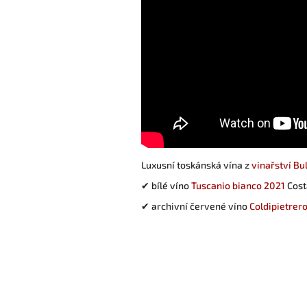
Luxusní toskánská vína z
vinařství Bu
✔ bílé víno
Tuscanio bianco 2021
Cost
✔ archivní červené víno
Coldipietrer