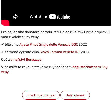
Pro nejlepšího donátora pořadu Petr Holec živě #141 jsme připravili
vína z kolekce Sny ženy:
✔ bílé víno
Agata Pinot Grigio delle Venezie DOC
2022
✔ červené vyzrálé víno
Giava Corvina Veneto IGT
2018
Obě z
vinařství Benazzoli
.
Vína můžete zakoupit také ve zvýhodněném
degustačním setu Sny
ženy
.
Předchozí článek
Další článek