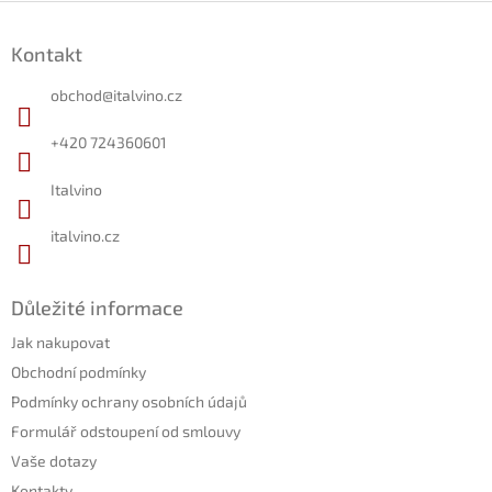
Z
á
Kontakt
p
a
obchod
@
italvino.cz
t
í
+420 724360601
Italvino
italvino.cz
Důležité informace
Jak nakupovat
Obchodní podmínky
Podmínky ochrany osobních údajů
Formulář odstoupení od smlouvy
Vaše dotazy
Kontakty