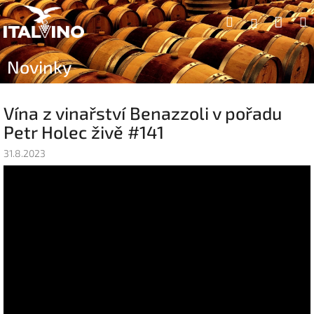
Přejít
Náku
Hledat
na
Přihlášen
obsah
koší
Novinky
Vína z vinařství Benazzoli v pořadu
Petr Holec živě #141
31.8.2023