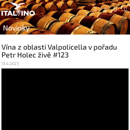
Přejít
Náku
Hledat
na
Přihlášen
obsah
koší
Novinky
Vína z oblasti Valpolicella v pořadu
Petr Holec živě #123
13.4.2023