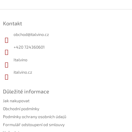
Z
á
Kontakt
p
a
obchod
@
italvino.cz
t
í
+420 724360601
Italvino
italvino.cz
Důležité informace
Jak nakupovat
Obchodní podmínky
Podmínky ochrany osobních údajů
Formulář odstoupení od smlouvy