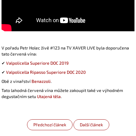
V pořadu Petr Holec živě #123 na TV XAVER LIVE byla doporučena
tato červená vína:
✔
Valpolicella Superiore DOC 2019
✔
Valpolicella Ripasso Superiore DOC 2020
Obě z vinařství
Benazzoli
.
Tato lahodná červená vína můžete zakoupit také ve výhodném
degustačním setu
Utajená těla
.
Předchozí článek
Další článek