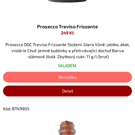
Prosecco Treviso Frizzante
249 Kč
Prosecco DOC Treviso Frizzante Složení: Glera Vůně: jablko, akát,
vistárie Chuť: jemné bublinky a přetrvávající dochuť Barva
: slámově žlutá Zbytkový cukr: 11 g/l (brut)
SKLADEM
Do košíku
Detail
Kód:
BT49905