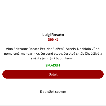
Luigi Rosato
399 Kč
Vino Frizzante Rosato Pét-Nat Složení: Arneis, Nebbiolo Vůně:
pomeranč, mandarinka, červené plody, čerstvý chléb Chuť: živá a
svěží s jemnými bublinkami,...
SKLADEM
Detail
5
položek celkem
O
v
l