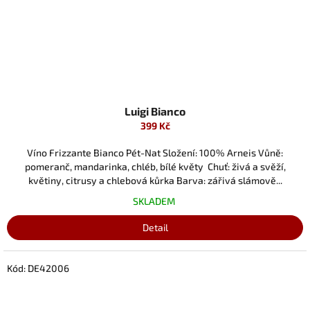
Luigi Bianco
399 Kč
Víno Frizzante Bianco Pét-Nat Složení: 100% Arneis Vůně:
pomeranč, mandarinka, chléb, bílé květy Chuť: živá a svěží,
květiny, citrusy a chlebová kůrka Barva: zářivá slámově...
SKLADEM
Detail
Kód:
DE42006