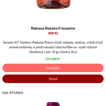
Raboso Rosato Frizzante
269 Kč
Veneto IGT Složení: Raboso Piave Vůně: jahody, maliny, višně Chuť:
jemné bublinky a přetrvávající dochuť Barva : sytě růžová
Zbytkový cukr: 16 g/l (extry dry)
SKLADEM
Do košíku
Detail
Kód:
BT49906