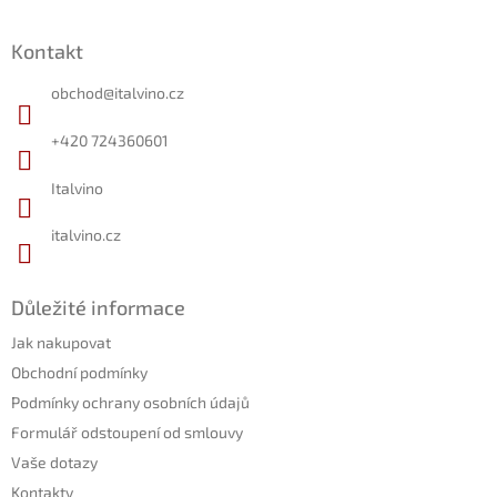
á
Z
d
á
a
Kontakt
p
c
a
í
obchod
@
italvino.cz
t
p
r
í
+420 724360601
v
k
Italvino
y
v
ý
italvino.cz
p
i
s
Důležité informace
u
Jak nakupovat
Obchodní podmínky
Podmínky ochrany osobních údajů
Formulář odstoupení od smlouvy
Vaše dotazy
Kontakty