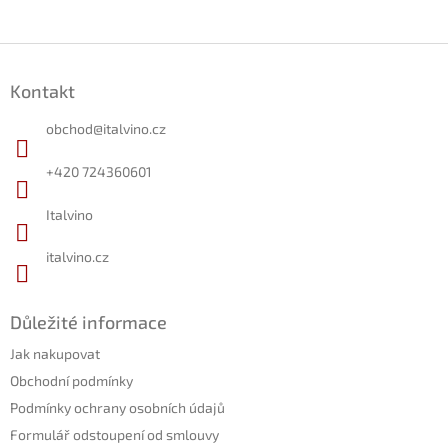
Z
á
Kontakt
p
a
obchod
@
italvino.cz
t
í
+420 724360601
Italvino
italvino.cz
Důležité informace
Jak nakupovat
Obchodní podmínky
Podmínky ochrany osobních údajů
Formulář odstoupení od smlouvy