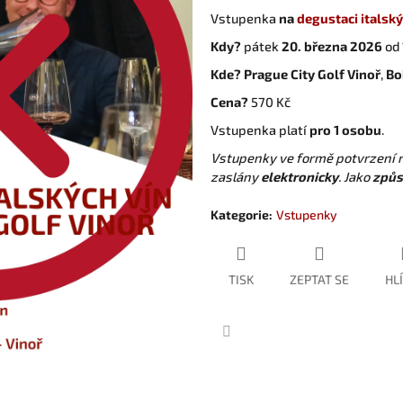
Vstupenka
na
degustaci italský
Kdy?
pátek
20. března 2026
od 
Kde?
Prague City Golf Vinoř
,
Bo
Cena?
570 Kč
Vstupenka platí
pro 1 osobu
.
Vstupenky ve formě potvrzení 
zaslány
elektronicky
.
Jako
způs
Kategorie
:
Vstupenky
TISK
ZEPTAT SE
HL
Facebook