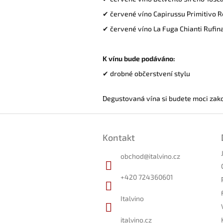
✔ červené víno Capirussu Primitivo R
✔ červené víno La Fuga Chianti Rufin
K vínu bude podáváno:
✔ drobné občerstvení stylu
Degustovaná vína si budete moci zak
Z
á
Kontakt
p
a
obchod
@
italvino.cz
t
í
+420 724360601
Italvino
italvino.cz