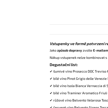
Vstupenky ve formě potvrzení re
Jako
způsob dopravy
zvolte
E-maile
Nákup vstupenek nelze kombinovat s
Degustační list:
✔ šumivé víno Prosecco DOC Treviso F
✔ bílé víno Pinot Grigio delle Venezi
✔ bílé víno Isola Bianca Vernaccia d
✔ bílé víno Traminer Aromatico Friuli
✔ růžové víno Belvento Velarosa Tosc
✔ červené víno Belvento Sireno Tosca