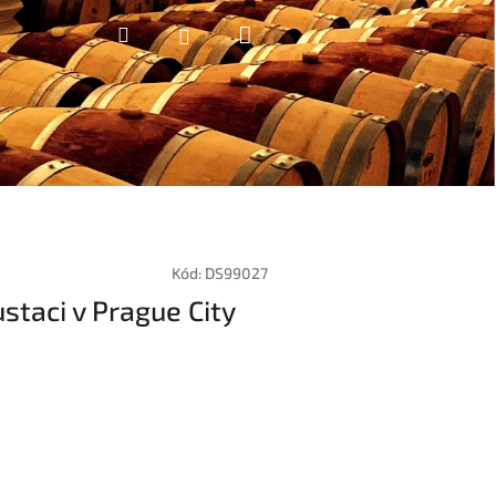
Nákupní
Hledat
Přihlášení
košík
Kód:
DS99027
taci v Prague City