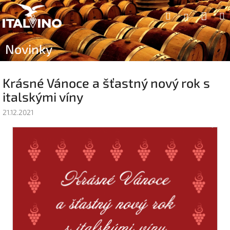
Přejít
Náku
Hledat
na
Přihlášen
obsah
koší
Novinky
Krásné Vánoce a šťastný nový rok s
italskými víny
21.12.2021