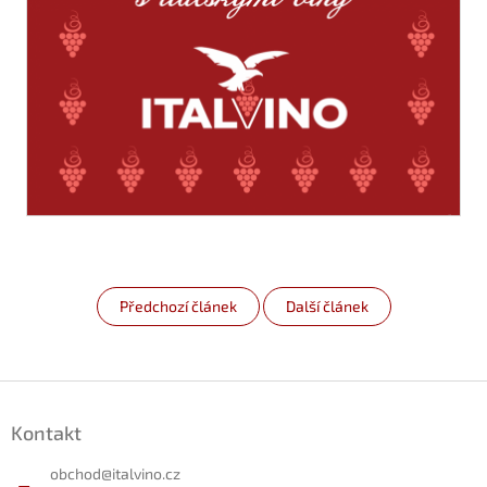
Předchozí článek
Další článek
Z
á
Kontakt
p
a
obchod
@
italvino.cz