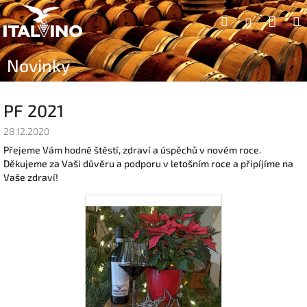
Přejít
Náku
Hledat
na
Přihlášen
obsah
koší
Novinky
PF 2021
28.12.2020
Přejeme Vám hodně štěstí, zdraví a úspěchů v novém roce.
Děkujeme za Vaši důvěru a podporu v letošním roce a připíjíme na
Vaše zdraví!