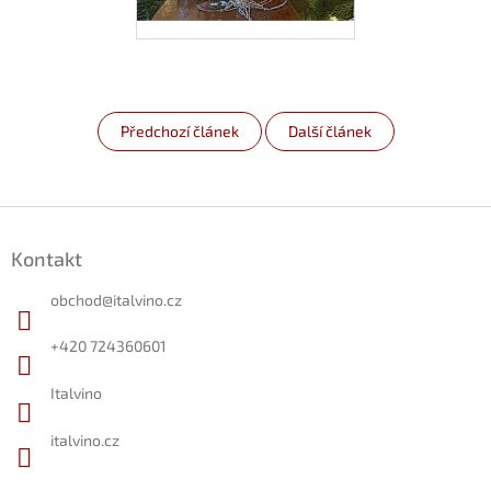
Předchozí článek
Další článek
Z
á
Kontakt
p
a
obchod
@
italvino.cz
t
í
+420 724360601
Italvino
italvino.cz