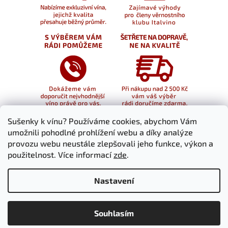
Sušenky k vínu? Používáme cookies, abychom Vám
umožnili pohodlné prohlížení webu a díky analýze
provozu webu neustále zlepšovali jeho funkce, výkon a
použitelnost. Více informací
zde
.
Nastavení
Souhlasím
Vytvořil Shoptet
Copyright 2026
italvino.cz
. Všechna práva vyhrazena.
Upravit nastavení cookies