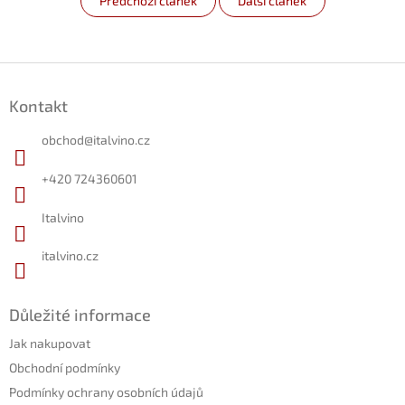
Předchozí článek
Další článek
Z
á
Kontakt
p
a
obchod
@
italvino.cz
t
í
+420 724360601
Italvino
italvino.cz
Důležité informace
Jak nakupovat
Obchodní podmínky
Podmínky ochrany osobních údajů