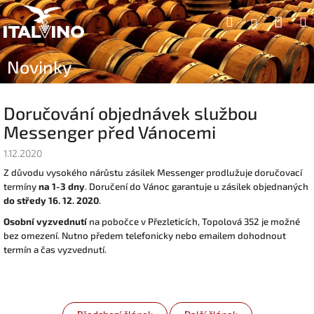
Přejít
Náku
Hledat
na
Přihlášen
obsah
koší
Novinky
Doručování objednávek službou
Messenger před Vánocemi
1.12.2020
Z důvodu vysokého nárůstu zásilek Messenger prodlužuje doručovací
termíny
na 1-3 dny
. D
oručení do Vánoc garantuje u zásilek objednaných
do středy 16. 12. 2020
.
Osobní vyzvednutí
na pobočce v Přezleticích, Topolová 352 je možné
bez omezení. Nutno předem telefonicky nebo emailem dohodnout
termín a čas vyzvednutí.