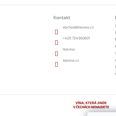
Z
á
Kontakt
p
a
obchod
@
italvino.cz
t
í
+420 724360601
Italvino
italvino.cz