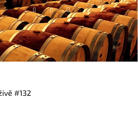
Nákupní
Hledat
Přihlášení
košík
živě #132