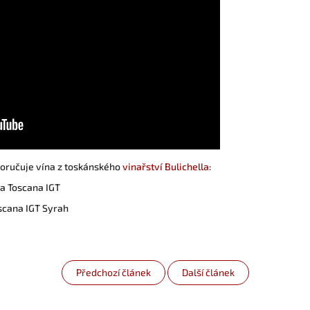
oručuje vína z toskánského
vinařství Bulichella
:
a Toscana IGT
scana IGT Syrah
Předchozí článek
Další článek