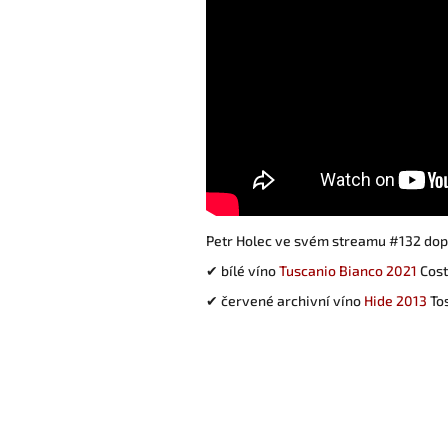
Petr Holec ve svém streamu #132 dop
✔ bílé víno
Tuscanio Bianco 2021
Cost
✔ červené archivní víno
Hide 2013
To