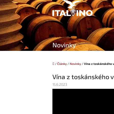
Přejít
na
obsah
Novinky
Domů
/
Články
/
Novinky
/
Vína z toskánského v
Vína z toskánského vi
15.6.2023