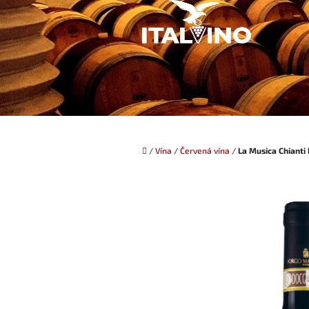
Přejít
na
obsah
Domů
/
Vína
/
Červená vína
/
La Musica Chianti