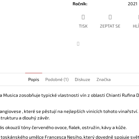
Ročník
:
2021
TISK
ZEPTAT SE
HL
Facebook
Popis
Podobné (1)
Diskuze
Značka
Musica zosobňuje typické vlastnosti vín z oblasti Chianti Rufina DO
ngiovese , které se pěstují na nejlepších vinicích tohoto vinařstv
trukturu a dlouhý závěr.
s okouzlí tóny červeného ovoce, fialek, ostružin, kávy a kůže.
 toskánského umělce Francesca Nesiho, který dovedně spojuje svět 