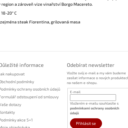
region a zároveň vize vinařství Borgo Macereto.
 18-20° C
 zejména steak Fiorentina, grilovaná masa
Důležité informace
Odebírat newsletter
Vložte svůj e-mail a my vám budeme
Jak nakupovat
zasílat informace o nových produktec
Obchodní podmínky
na našem e-shopu.
Podmínky ochrany osobních údajů
E-mail
Formulář odstoupení od smlouvy
Vložením e-mailu souhlasíte s
Vaše dotazy
podmínkami ochrany osobních
Kontakty
údajů
Podmínky akce 5+1
Přihlásit se
Moje objednávka