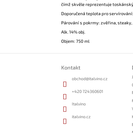
čímž skvěle reprezentuje toskánský 
Doporučená teplota pro servírování:
Párování s pokrmy: zvěřina, steaky,
Alk. 14% obj.
Objem: 750 ml
Z
á
Kontakt
p
a
obchod
@
italvino.cz
t
í
+420 724360601
Italvino
italvino.cz