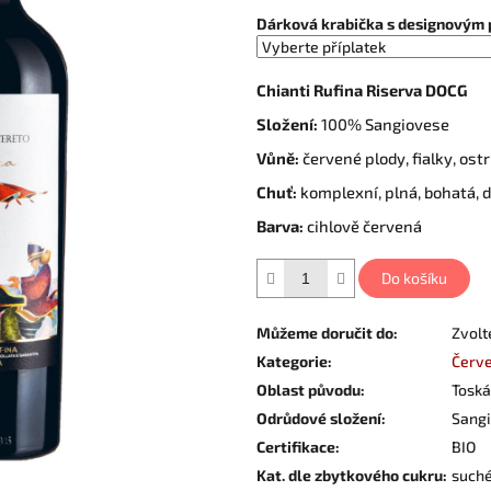
Dárková krabička s designovým 
Chianti Rufina Riserva DOCG
Složení:
100% Sangiovese
Vůně:
červené plody, fialky, ost
Chuť:
komplexní, plná, bohatá, 
Barva:
cihlově červená
Do košíku
Můžeme doručit do:
Zvolt
Kategorie
:
Červe
Oblast původu
:
Tosk
Odrůdové složení
:
Sang
Certifikace
:
BIO
Kat. dle zbytkového cukru
:
such