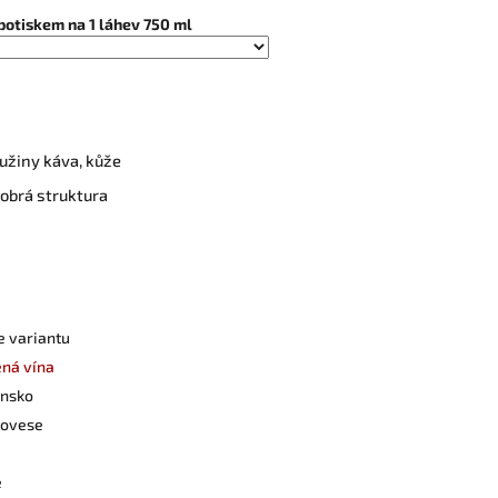
potiskem na 1 láhev 750 ml
ružiny káva, kůže
dobrá struktura
e variantu
ná vína
ánsko
iovese
é