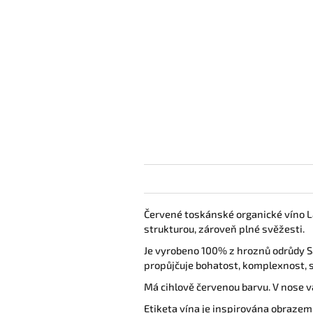
Červené toskánské organické víno La 
strukturou, zároveň plné svěžesti.
Je vyrobeno 100% z hroznů odrůdy Sa
propůjčuje bohatost, komplexnost, s
Má cihlově červenou barvu. V nose vá
Etiketa vína je inspirována obrazem