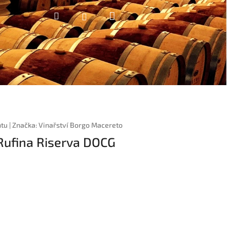
Nákupní
Hledat
Přihlášení
košík
ntu
|
Značka:
Vinařství Borgo Macereto
 Rufina Riserva DOCG