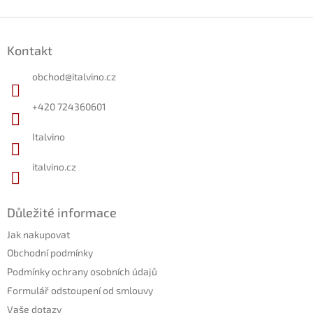
Z
á
Kontakt
p
a
obchod
@
italvino.cz
t
í
+420 724360601
Italvino
italvino.cz
Důležité informace
Jak nakupovat
Obchodní podmínky
Podmínky ochrany osobních údajů
Formulář odstoupení od smlouvy
Vaše dotazy