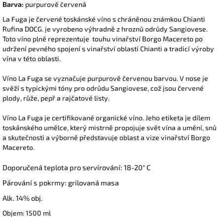
Barva:
purpurově červená
La Fuga je červené toskánské víno s chráněnou známkou Chianti
Rufina DOCG. je vyrobeno výhradně z hroznů odrůdy Sangiovese.
Toto víno plně reprezentuje touhu vinařství Borgo Macereto po
udržení pevného spojení s vinařství oblastí Chianti a tradicí výroby
vína v této oblasti.
Víno La Fuga se vyznačuje purpurově červenou barvou. V nose je
svěží s typickými tóny pro odrůdu Sangiovese, což jsou červené
plody, růže, pepř a rajčatové listy.
Víno La Fuga je certifikované organické víno. Jeho etiketa je dílem
toskánského umělce, který mistrně propojuje svět vína a umění, snů
a skutečnosti a výborně představuje oblast a vize vinařství Borgo
Macereto.
Doporučená teplota pro servírování: 18-20° C
Párování s pokrmy: grilovaná masa
Alk. 14% obj.
Objem: 1500 ml