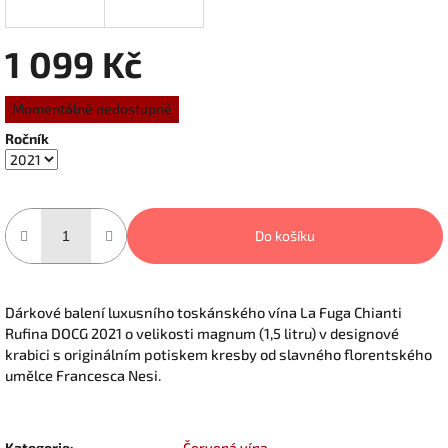
1 099 Kč
Měrná
Momentálně nedostupné
cena:
Ročník
Do košíku
Dárkové balení luxusního toskánského vína La Fuga
Chianti
Rufina DOCG 2021 o velikosti magnum (1,5 litru) v designové
krabici s originálním potiskem kresby od slavného florentského
umělce Francesca Nesi.
Kategorie
:
Červená vína