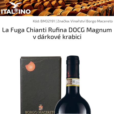
Přejít
Náku
Hledat
na
Přihlášen
obsah
koší
Kód:
BM32191
|
Značka:
Vinařství Borgo Macereto
La Fuga Chianti Rufina DOCG Magnum
v dárkové krabici