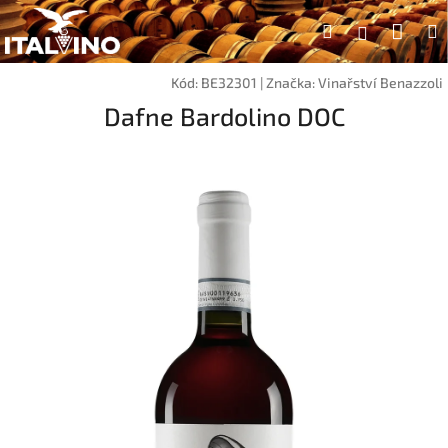
Přejít
Náku
Hledat
na
Přihlášen
obsah
koší
Kód:
BE32301
|
Značka:
Vinařství Benazzoli
Dafne Bardolino DOC