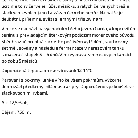
ucítíme tóny červené růže, měsíčku, zralých červených třešní,
sladkých lesních jahod a závan černého pepře. Na patře je
delikátní, příjemné, svěží s jemnými tříslovinami.
Vinice se nachází na východním břehu jezera Garda, v kopcovitém
terénu s převládajícím štěrkovým podložím morénového původu.
Sběr hroznů probíhá ručně. Po pečlivém vytřídění jsou hrozny
šetrně lisovány a následuje fermentace v nerezovém tanku
s macerací slupek 5 – 6 dnů. Víno vyzrává
v nerezových tancích
po dobu 5 měsíců.
Doporučená teplota pro servírování: 12-14°C
Párování s pokrmy: lehké víno ke všem pokrmům, výborně
doprovází předkrmy, bílá masa a sýry. Doporučeno vyzkoušet se
sladkovodními rybami.
Alk. 12,5% obj.
Objem: 750 ml
Z