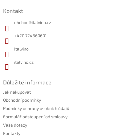
á
Kontakt
p
a
obchod
@
italvino.cz
t
í
+420 724360601
Italvino
italvino.cz
Důležité informace
Jak nakupovat
Obchodní podmínky
Podmínky ochrany osobních údajů
Formulář odstoupení od smlouvy
Vaše dotazy
Kontakty