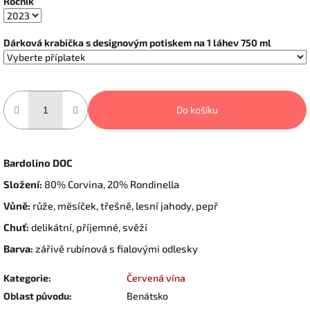
Ročník
Dárková krabička s designovým potiskem na 1 láhev 750 ml
Do košíku
Bardolino DOC
Složení:
80% Corvina, 20% Rondinella
Vůně:
růže, měsíček, třešně, lesní jahody, pepř
Chuť:
delikátní, příjemné, svěží
Barva:
zářivě rubínová s fialovými odlesky
Kategorie
:
Červená vína
Oblast původu
:
Benátsko