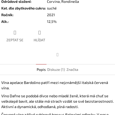
Odrůdové složení
:
Corvina, Rondinella
Kat. dle zbytkového cukru
:
suché
Ročník
:
2021
Alk.
:
12,5%
ZEPTAT SE
HLÍDAT
Facebook
Popis
Diskuze (1)
Značka
Vína apelace Bardolino patří mezi nejznámější italská červená
vína.
Víno Dafne se podobá dívce nebo mladé ženě, která má chuť se
velkolepě bavit, ale stále má strach vzdát se své bezstarostnosti.
Aktivní a dynamická, odhodlaná, plná radosti.
Červené víno zářivé rubínově barvy s fialovými odlesky.
V nose