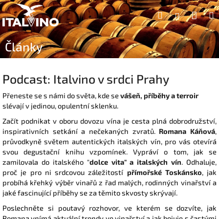
Přejít
Náku
Hledat
na
Přihlášen
obsah
koší
Články
Podcast: Italvino v srdci Prahy
Přeneste se s námi do světa, kde se
vášeň, příběhy a terroir
slévají v jedinou, opulentní sklenku.
Začít podnikat v oboru dovozu vína je cesta plná dobrodružství,
inspirativních setkání a nečekaných zvratů.
Romana Káňová
,
průvodkyně světem autentických italských vín, pro vás otevírá
svou degustační knihu vzpomínek. Vypráví o tom, jak se
zamilovala do italského "
d
olce vita" a italských vín
. Odhaluje,
proč je pro ni srdcovou záležitostí
přímořské Toskánsko
, jak
probíhá křehký výběr vinařů z řad malých, rodinných vinařství a
jaké fascinující příběhy se za těmito skvosty skrývají.
Poslechněte si poutavý rozhovor, ve kterém se dozvíte, jak
Romana vnímá aktuální trendy ve vinařství a jak bojuje s častými