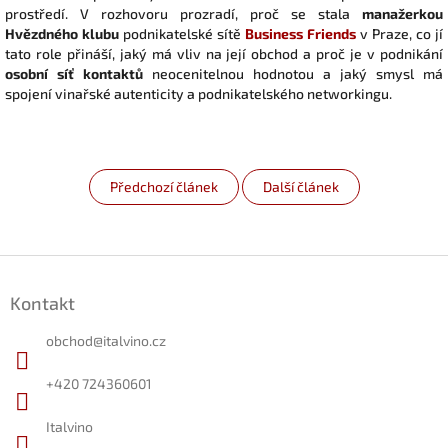
prostředí. V rozhovoru prozradí, proč se stala
manažerkou
Hvězdného klubu
podnikatelské sítě
Business Friends
v Praze, co jí
tato role přináší, jaký má vliv na její obchod a proč je v podnikání
osobní síť kontaktů
neocenitelnou hodnotou a jaký smysl má
spojení vinařské autenticity a podnikatelského networkingu.
Předchozí článek
Další článek
Z
á
Kontakt
p
a
obchod
@
italvino.cz
t
í
+420 724360601
Italvino