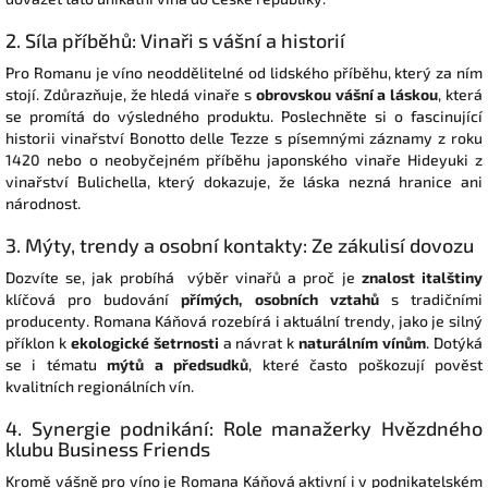
2. Síla příběhů: Vinaři s vášní a historií
Pro Romanu je víno neoddělitelné od lidského příběhu, který za ním
stojí. Zdůrazňuje, že hledá vinaře s
obrovskou vášní a láskou
, která
se promítá do výsledného produktu. Poslechněte si o fascinující
historii vinařství Bonotto delle Tezze s písemnými záznamy z roku
1420 nebo o neobyčejném příběhu japonského vinaře Hideyuki z
vinařství Bulichella, který dokazuje, že láska nezná hranice ani
národnost.
3. Mýty, trendy a osobní kontakty: Ze zákulisí dovozu
Dozvíte se, jak probíhá výběr vinařů a proč je
znalost italštiny
klíčová pro budování
přímých, osobních vztahů
s tradičními
producenty. Romana Káňová rozebírá i aktuální trendy, jako je silný
příklon k
ekologické šetrnosti
a návrat k
naturálním vínům
. Dotýká
se i tématu
mýtů a předsudků
, které často poškozují pověst
kvalitních regionálních vín.
4. Synergie podnikání: Role manažerky Hvězdného
klubu Business Friends
Kromě vášně pro víno je Romana Káňová aktivní i v podnikatelském