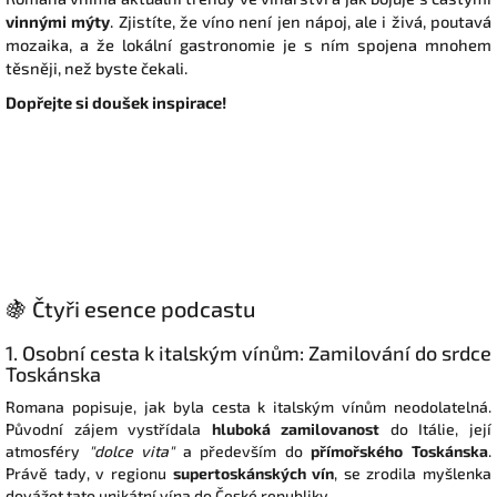
vinnými mýty
. Zjistíte, že víno není jen nápoj, ale i živá, poutavá
mozaika, a že lokální gastronomie je s ním spojena mnohem
těsněji, než byste čekali.
Dopřejte si doušek inspirace!
🍇 Čtyři esence podcastu
1. Osobní cesta k italským vínům: Zamilování do srdce
Toskánska
Romana popisuje, jak byla cesta k italským vínům neodolatelná.
Původní zájem vystřídala
hluboká zamilovanost
do Itálie, její
atmosféry
"dolce vita"
a především do
přímořského Toskánska
.
Právě tady, v regionu
supertoskánských vín
, se zrodila myšlenka
dovážet tato unikátní vína do České republiky.