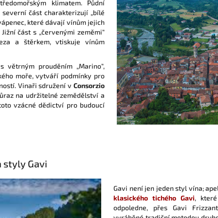
středomořským klimatem. Půdní
 severní část charakterizují „bílé
vápenec, které dávají vínům jejich
 Jižní část s „červenými zeměmi“
leza a štěrkem, vtiskuje vínům
 s větrným prouděním „Marino“,
ského moře, vytváří podmínky pro
ností. Vinaři sdružení v
Consorzio
ůraz na udržitelné zemědělství a
toto vzácné dědictví pro budoucí
 styly Gavi
Gavi není jen jeden styl vína; ape
klasického tichého Gavi
, kter
odpoledne, přes Gavi Frizza
vyráběné tradiční metodou druho