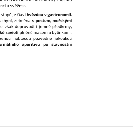
nci a svěžest.
 stopě je Gavi
hvězdou v gastronomii
.
kuchyní, zejména
s
pestem
,
mořskými
le však doprovodí i jemné předkrmy,
ké ravioli
plněné masem a bylinkami.
ozenou noblesou pozvedne jakoukoli
rmálního aperitivu po slavnostní