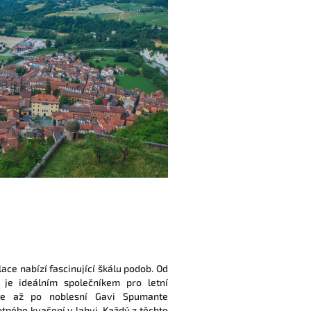
lace nabízí fascinující škálu podob. Od
é je ideálním společníkem pro letní
nte až po noblesní Gavi Spumante
tného kvašení v lahvi. Každý z těchto