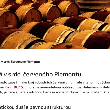
tá v srdci červeného Piemontu
tá v srdci červeného Piemontu
asto zapsán jako kraj robustních červených vín, ale v jeho jihovýcho
vna
.
Gavi DOCG
, víno s nezaměnitelnou noblesou, je ztělesněním itals
osti, je úzce spjata s odrůdou Cortese a specifickým mikroklimatem, k
atickou duší a pevnou strukturou