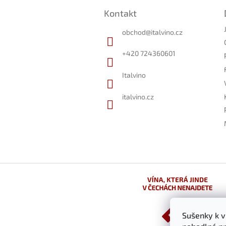
á
Kontakt
p
a
obchod
@
italvino.cz
t
í
+420 724360601
Italvino
italvino.cz
Sušenky k 