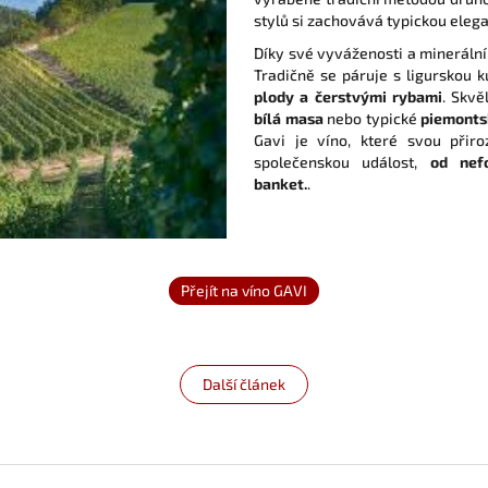
stylů si zachovává typickou elega
Díky své vyváženosti a minerální
Tradičně se páruje s ligurskou 
plody a čerstvými rybami
. Skvě
bílá masa
nebo typické
piemonts
Gavi je víno, které svou přir
společenskou událost,
od nefo
banket.
.
Další článek