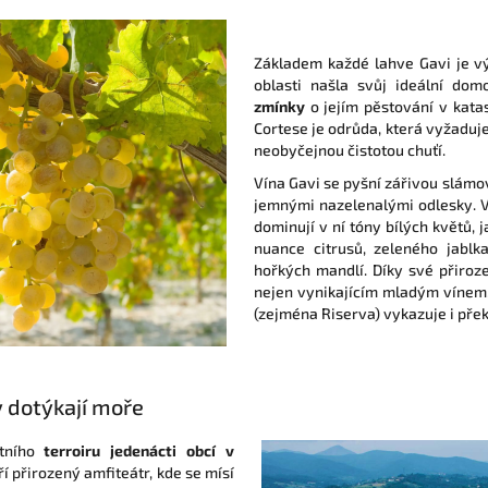
Základem každé lahve Gavi je 
oblasti našla svůj ideální dom
zmínky
o jejím pěstování v kata
Cortese je odrůda, která vyžaduje
neobyčejnou čistotou chuťí.
Vína Gavi se pyšní zářivou slám
jemnými nazelenalými odlesky. Vů
dominují v ní tóny bílých květů, 
nuance citrusů, zeleného jabl
hořkých mandlí. Díky své přiroz
nejen vynikajícím mladým vínem,
(zejména Riserva) vykazuje i přek
y dotýkají moře
átního
terroiru jedenácti obcí v
oří přirozený amfiteátr, kde se mísí