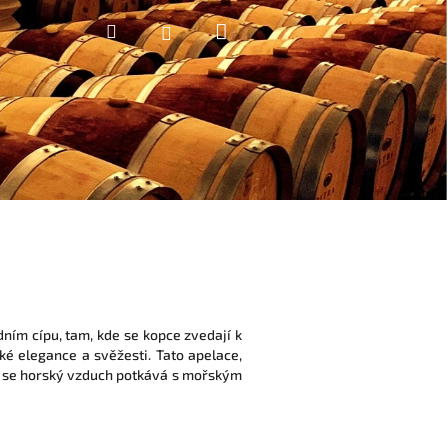
Nákupní
Hledat
Přihlášení
košík
dním cípu, tam, kde se kopce zvedají k
ké elegance a svěžesti. Tato apelace,
de se horský vzduch potkává s mořským