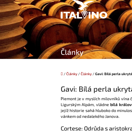
Přejít
na
obsah
Články
Domů
/
Články
/
Články
/
Gavi: Bílá perla ukry
Gavi: Bílá perla ukry
Piemont je v myslích milovníků vína č
Ligurským Alpám, vládne
bílá králo
jejíž historie sahá hluboko do minul
vánkem od nedalekého Janova.
Cortese: Odrůda s aristokr