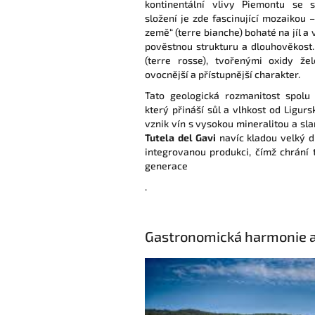
kontinentální vlivy Piemontu se 
složení je zde fascinující mozaikou –
země“ (terre bianche) bohaté na jíl a 
pověstnou strukturu a dlouhověkost.
(terre rosse), tvořenými oxidy že
ovocnější a přístupnější charakter.
Tato geologická rozmanitost spolu
který přináší sůl a vlhkost od Ligur
vznik vín s vysokou mineralitou a sla
Tutela del Gavi
navíc kladou velký d
integrovanou produkci, čímž chrání 
generace
.
Gastronomická harmonie a