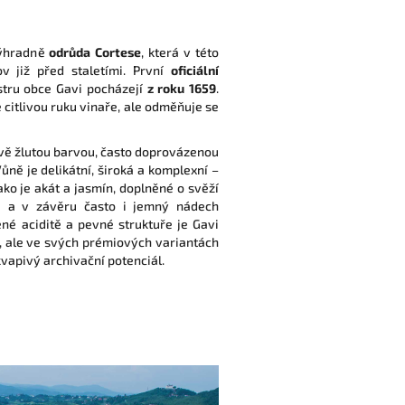
výhradně
odrůda Cortese
, která v této
ov již před staletími. První
oficiální
stru obce Gavi pocházejí
z roku 1659
.
 citlivou ruku vinaře, ale odměňuje se
ově žlutou barvou, často doprovázenou
ně je delikátní, široká a komplexní –
jako je akát a jasmín, doplněné o svěží
ka a v závěru často i jemný nádech
ené aciditě a pevné struktuře je Gavi
 ale ve svých prémiových variantách
vapivý archivační potenciál.