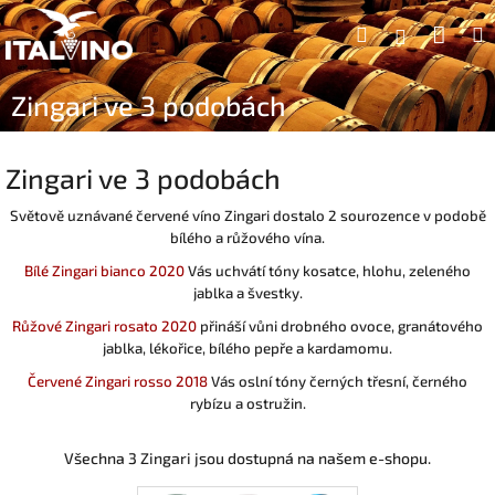
Přejít
Náku
Hledat
na
Přihlášen
obsah
koší
Zingari ve 3 podobách
Zingari ve 3 podobách
Světově uznávané červené víno Zingari dostalo 2 sourozence v podobě
bílého a růžového vína.
Bílé Zingari bianco 2020
Vás uchvátí tóny kosatce, hlohu, zeleného
jablka a švestky.
Růžové Zingari rosato 2020
přináší vůni drobného ovoce, granátového
jablka, lékořice, bílého pepře a kardamomu.
Červené Zingari rosso 2018
Vás oslní tóny černých třesní, černého
rybízu a ostružin.
Všechna 3 Zingari jsou dostupná na našem e-shopu.