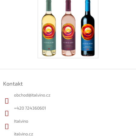
Z
á
Kontakt
p
a
obchod
@
italvino.cz
t
í
+420 724360601
Italvino
italvino.cz