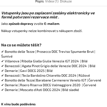
Popis
Videa (1)
Diskuze
Vstupenky jsou po zaplacení zaslány elektronicky ve
formě potvrzení rezervace míst .
Jako
způsob dopravy
zvolte
E-mailem
.
Nákup vstupenky nelze kombinovat s nákupem zboží.
Na co se můžete těšit?
✔ Bonotto delle Tezze | Prosecco DOC Treviso Spumante Brut |
Šumivé
✔ Villanova | Ribolla Gialla Giulia Venezia IGT 2024 | Bílé
✔ Benazzoli | Agata Pinot Grigio delle Venezie DOC 2024 | Bílé
✔ Demarie | Gavi DOCG 2025 | Bílé
✔ Benazzoli | Tecla Bardolino Chiaretto DOC 2024 | Růžové
✔ Bonotto delle Tezze| Barabane Carmenere Veneto IGT | Červené
✔ Demarie | Roero Riserva DOCG Valmaggiore 2020 | Červené
✔ Demarie | Moscato d'Asti DOCG 2024 | Bílé sladké
K vínu bude podáváno: