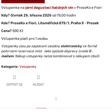
cena:
Vstupenka na
jarní degustaci italských vín
v ProseKo e Fiori
Kdy?
čtvrtek 26. března 2026
od 19,00 hodin
Kde?
ProseKo e Fiori,
Litoměřická 879/1, Praha 9 - Prosek
Cena?
690 Kč
Vstupenka platí pro 1 osobu.
Vstupenky jsou po zaplacení zaslány
elektronicky
ve formě
potvrzení rezervace míst .
Jako způsob dopravy zvolte
E-
mailem
. Nákup vstupenky nelze kombinovat s nákupem zboží.
Kategorie
:
Vstupenky
ZEPTAT SE
HLÍDAT
Facebook