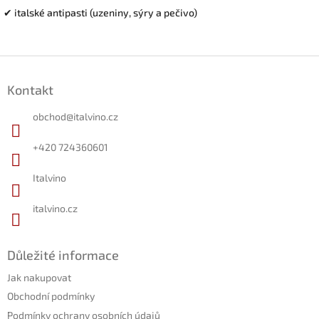
✔ italské antipasti (uzeniny, sýry a pečivo)
Z
á
Kontakt
p
a
obchod
@
italvino.cz
t
í
+420 724360601
Italvino
italvino.cz
Důležité informace
Jak nakupovat
Obchodní podmínky
Podmínky ochrany osobních údajů