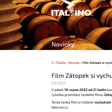
Přejít
na
obsah
Novinky
Domů
/
Články
/
Novinky
/
Film Zátopek si vych
Film Zátopek si vychu
8.8.2022
V pátek
19. srpna 2022 od 21 hodin
bu
rybníka promítání českého filmu
Záto
Tento český film si můžete
vychutnat
Italvino.cz.