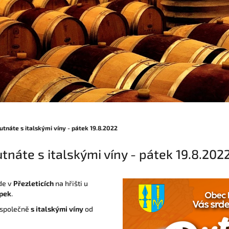
utnáte s italskými víny - pátek 19.8.2022
tnáte s italskými víny - pátek 19.8.202
de v
Přezleticích
na hřišti u
pek
.
společně
s italskými víny
od