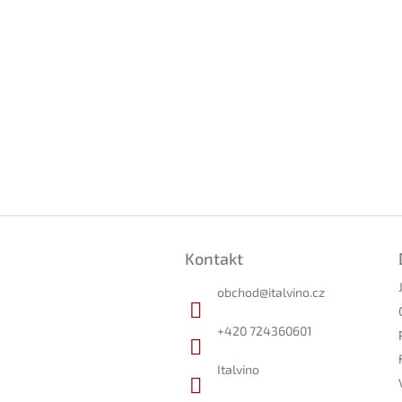
Z
á
Kontakt
p
a
obchod
@
italvino.cz
t
í
+420 724360601
Italvino