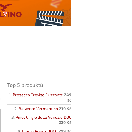
Top 5 produktů
Prosecco Treviso Frizzante
249
h
Kč
Belvento Vermentino
279 Kč
Pinot Grigio delle Venezie DOC
229 Kč
Roero Arneis DOCG
299 Kč