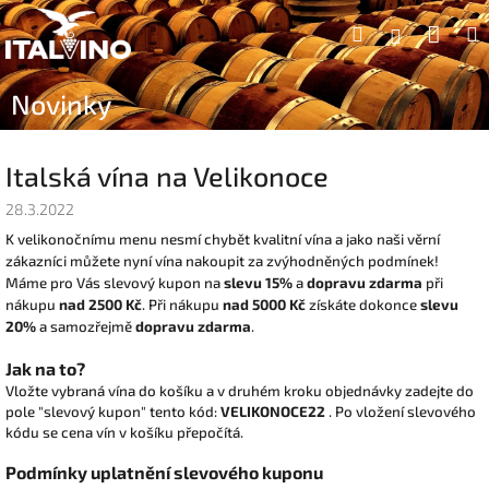
Přejít
Náku
Hledat
na
Přihlášen
obsah
koší
Novinky
Italská vína na Velikonoce
28.3.2022
K velikonočnímu menu nesmí chybět kvalitní vína a jako naši věrní
zákazníci můžete nyní vína nakoupit za zvýhodněných podmínek!
Máme pro Vás slevový kupon na
slevu 15%
a
dopravu zdarma
při
nákupu
nad 2500 Kč
. Při nákupu
nad 5000 Kč
získáte dokonce
slevu
20%
a samozřejmě
dopravu zdarma
.
Jak na to?
Vložte vybraná vína do košíku a v druhém kroku objednávky zadejte do
pole "slevový kupon" tento kód:
VELIKONOCE22
. Po vložení slevového
kódu se cena vín v košíku přepočítá.
Podmínky uplatnění slevového kuponu