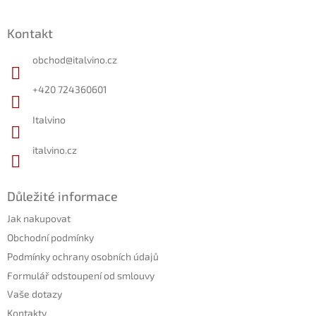
Z
á
Kontakt
p
a
obchod
@
italvino.cz
t
í
+420 724360601
Italvino
italvino.cz
Důležité informace
Jak nakupovat
Obchodní podmínky
Podmínky ochrany osobních údajů
Formulář odstoupení od smlouvy
Vaše dotazy
Kontakty