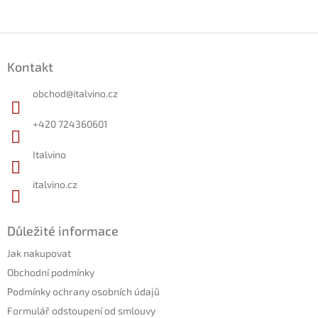
Z
á
Kontakt
p
a
obchod
@
italvino.cz
t
í
+420 724360601
Italvino
italvino.cz
Důležité informace
Jak nakupovat
Obchodní podmínky
Podmínky ochrany osobních údajů
Formulář odstoupení od smlouvy