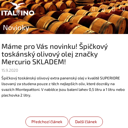
Přejít
Náku
Hledat
na
Přihlášen
obsah
koší
Novinky
Máme pro Vás novinku! Špičkový
toskánský olivový olej značky
Mercurio SKLADEM!
15.9.2020
Špičkový toskánský olivový extra panenský olej v kvalitě SUPERIORE
lisovaný za studena pouze z těch nejlepších oliv, které dozrály na
svazích Montepattoni. V nabídce jsou balení lahev 0,5 litru a 1 litru nebo
plechovka 2 litry.
Předchozí článek
Další článek